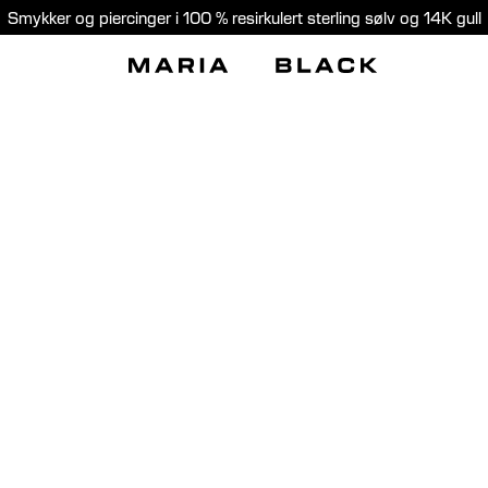
Smykker og piercinger i 100 % resirkulert sterling sølv og 14K gull