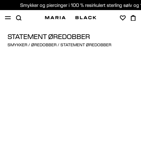
Smykker og piercinger i 100 % resirkulert sterling sølv og 
SHOP
PIERCING
GAVER
OM
STATEMENT ØREDOBBER
SMYKKER
/
ØREDOBBER
/
STATEMENT ØREDOBBER
PIERCING KONSULTASJON
Norway (Norsk)