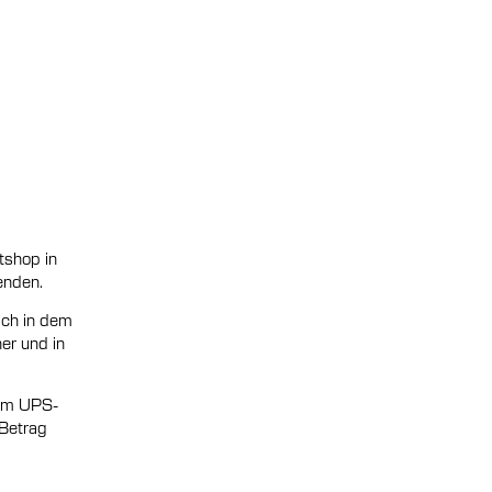
tshop in
enden.
ich in dem
er und in
nem UPS-
 Betrag