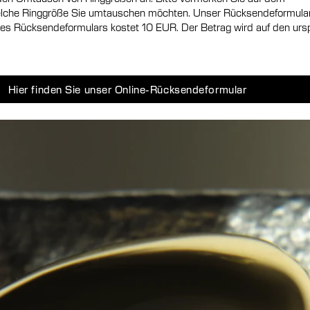
lche Ringgröße Sie umtauschen möchten. Unser Rücksendeformular
res Rücksendeformulars kostet 10 EUR. Der Betrag wird auf den urs
Hier finden Sie unser Online-Rücksendeformular