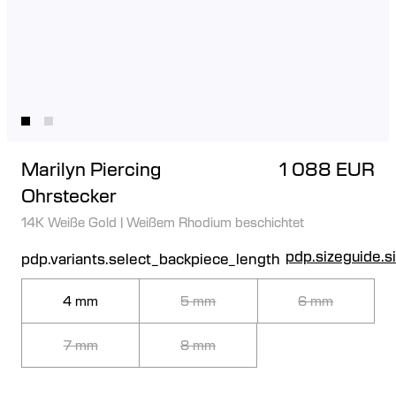
Marilyn Piercing
1 088 EUR
Ohrstecker
14K Weiße Gold
|
Weißem Rhodium beschichtet
pdp.sizeguide.s
pdp.variants.select_backpiece_length
4 mm
5 mm
6 mm
7 mm
8 mm