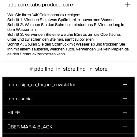
pdp.care_tabs.product_care
Wie Sie ihren 14K Gold schmuck reinigen:
Schritt 1. Mischen Sie etwas Spülmittel in lauwarmes Wasser.
Schritt 2. Weichen Sie den Schmuck mindestens 5 Minuten lang in
dem Wasser ein.
Schritt 3. Verwenden Sie eine weiche Bürste, um die Oberfläche,
unter und zwischen den Steinen, sanft zu polieren.
Schritt 4. Spülen Sie den Schmuck mit Wasser ab und trocknen Sie
ihn mit einem sauberen, weichen Tuch. Verwenden Sie kein Papier, da
es den Schmuck zerkratzen kann.
pdp.find_in_store.find_in_store
footer.sign_up_for_our_newsletter
footer.social
E-Mail hier eingeben
INSTAGRAM
HILFE
Melde dich für unseren Newsletter an und erhalte 10 %
FACEBOOK
Rabatt auf deine nächste Bestellung.
KUNDENSERVICE & KONTAKT
ÜBER MARIA BLACK
Ich habe die Datenschutzbestimmungen gelesen und bin damit
TIKTOK
LIEFERUNG
einverstanden.