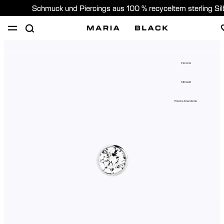
Schmuck und Piercings aus 100 % recyceltem sterling Si
SHOP
PIERCING
GESCHENKE
ÜBER
Piercing
PIERCING BERATUNG
14K Gold
Germany (Deutsch)
Etische Standards