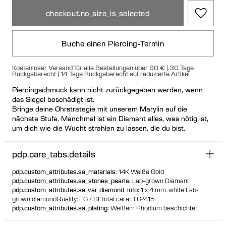
checkout.no_size_is_selected
Buche einen Piercing-Termin
Kostenloser Versand für alle Bestellungen über 60 € | 30 Tage
Rückgaberecht | 14 Tage Rückgaberecht auf reduzierte Artikel
Piercingschmuck kann nicht zurückgegeben werden, wenn
das Siegel beschädigt ist.
Bringe deine Ohrstrategie mit unserem Marylin auf die
nächste Stufe. Manchmal ist ein Diamant alles, was nötig ist,
um dich wie die Wucht strahlen zu lassen, die du bist.
Lesen Sie mehr über
Maria Black Piercing
pdp.care_tabs.details
pdp.custom_attributes.sa_materials
:
14K Weiße Gold
pdp.custom_attributes.sa_stones_pearls
:
Lab-grown Diamant
pdp.custom_attributes.sa_var_diamond_info
:
1 x 4 mm. white Lab-
grown diamond
Quality: FG / SI
Total carat: 0,2415
pdp.custom_attributes.sa_plating
:
Weißem Rhodium beschichtet