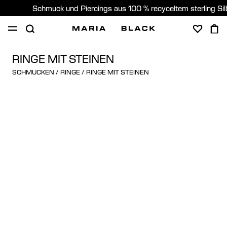
Schmuck und Piercings aus 100 % recyceltem sterling Si
SHOP
PIERCING
GESCHENKE
ÜBER
RINGE MIT STEINEN
SCHMUCKEN
/
RINGE
/
RINGE MIT STEINEN
PIERCING BERATUNG
Germany (Deutsch)