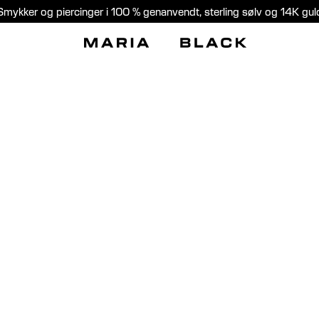
Smykker og piercinger i 100 % genanvendt, sterling sølv og 14K gul