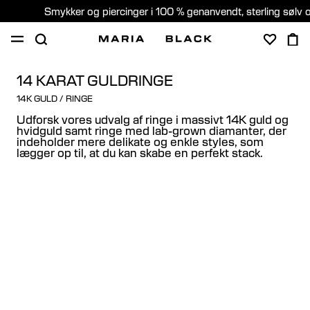
Smykker og piercinger i 100 % genanvendt, sterling sølv 
SHOP
GAVER
PIERCING
OM
14 KARAT GULDRINGE
14K GULD
/
RINGE
PIERCING KONSULTATION
Udforsk vores udvalg af ringe i massivt 14K guld og
hvidguld samt ringe med lab-grown diamanter, der
indeholder mere delikate og enkle styles, som
Denmark (Dansk)
lægger op til, at du kan skabe en perfekt stack.