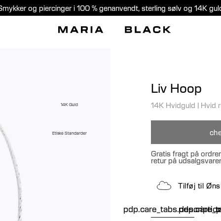
Smykker og piercinger i 100 % genanvendt, sterling sølv og 14K gul
Liv Hoop
14K Hvidguld
|
Hvid 
14K Guld
che
Etiske Standarder
Gratis fragt på ordre
retur på udsalgsvare
Tilføj til Ø
pdp.care_tabs.descriptio
pdp.care_ta
p