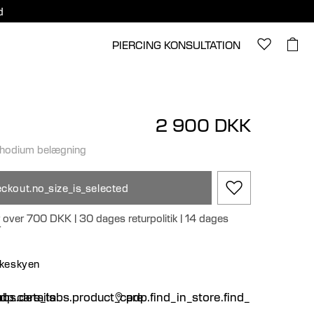
d
PIERCING KONSULTATION
2 900 DKK
rhodium belægning
ckout.no_size_is_selected
r over 700 DKK | 30 dages returpolitik | 14 dages
r
nskeskyen
n
bs.details
dp.care_tabs.product_care
pdp.find_in_store.find_in_store