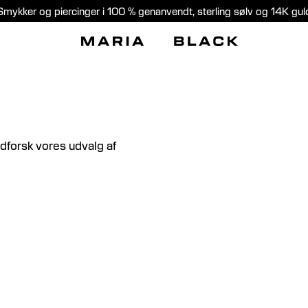
Smykker og piercinger i 100 % genanvendt, sterling sølv og 14K gul
 udforsk vores udvalg af