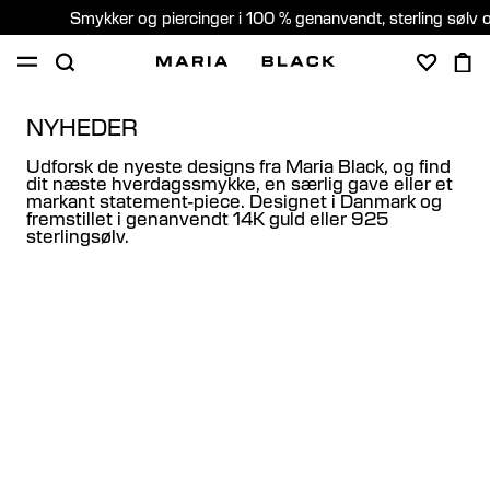
Smykker og piercinger i 100 % genanvendt, sterling sølv 
SHOP
GAVER
PIERCING
OM
NYHEDER
Udforsk de nyeste designs fra Maria Black, og find
PIERCING KONSULTATION
dit næste hverdagssmykke, en særlig gave eller et
markant statement-piece. Designet i Danmark og
fremstillet i genanvendt 14K guld eller 925
Denmark (Dansk)
sterlingsølv.