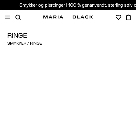
Smykker og piercinger i 100 % genanvendt, sterling sølv 
SHOP
GAVER
PIERCING
OM
RINGE
SMYKKER
/
RINGE
PIERCING KONSULTATION
Denmark (Dansk)