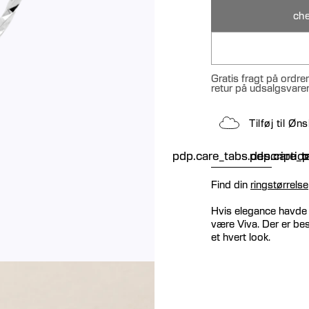
che
Gratis fragt på ordre
retur på udsalgsvare
Tilføj til Ø
pdp.care_tabs.descriptio
pdp.care_ta
p
Find din
ringstørrelse
Hvis elegance havde et
være Viva. Der er best
et hvert look.