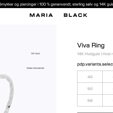
Smykker og piercinger i 100 % genanvendt, sterling sølv og 14K gul
Viva Ring
14K Hvidguld
|
Hvid 
14K Guld
pdp.variants.selec
Etiske Standarder
43
50
59