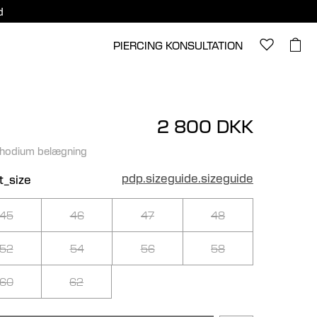
d
PIERCING KONSULTATION
2 800 DKK
rhodium belægning
pdp.sizeguide.sizeguide
t_size
45
46
47
48
52
54
56
58
60
62