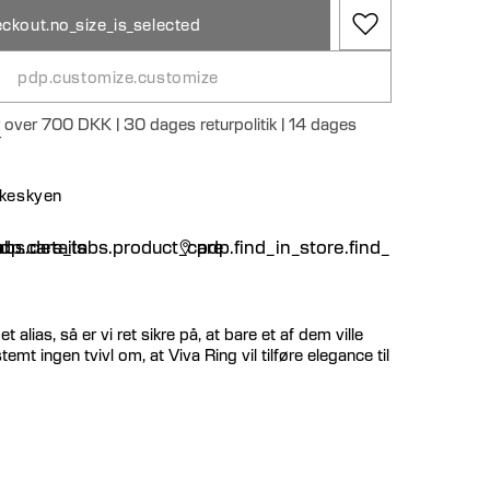
ckout.no_size_is_selected
pdp.customize.customize
r over 700 DKK | 30 dages returpolitik | 14 dages
r
nskeskyen
n
bs.details
dp.care_tabs.product_care
pdp.find_in_store.find_in_store
 alias, så er vi ret sikre på, at bare et af dem ville
emt ingen tvivl om, at Viva Ring vil tilføre elegance til