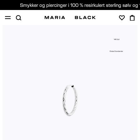
Smykker og piercinger i 100 % resirkulert sterling sølv og 
SHOP
PIERCING
GAVER
OM
14K Gull
PIERCING KONSULTASJON
Etiske Standarder
Norway (Norsk)