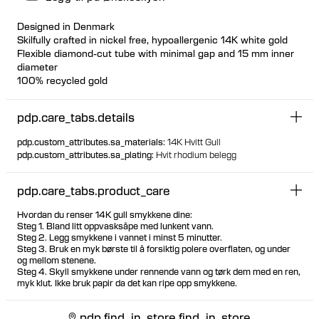
Designed in Denmark
Skilfully crafted in nickel free, hypoallergenic 14K white gold
Flexible diamond-cut tube with minimal gap and 15 mm inner
diameter
100% recycled gold
Available individually or as a pair
pdp.care_tabs.details
pdp.custom_attributes.sa_materials
:
14K Hvitt Gull
pdp.custom_attributes.sa_plating
:
Hvit rhodium belegg
pdp.care_tabs.product_care
Hvordan du renser 14K gull smykkene dine:
Steg 1. Bland litt oppvasksåpe med lunkent vann.
Steg 2. Legg smykkene i vannet i minst 5 minutter.
Steg 3. Bruk en myk børste til å forsiktig polere overflaten, og under
og mellom stenene.
Steg 4. Skyll smykkene under rennende vann og tørk dem med en ren,
myk klut. Ikke bruk papir da det kan ripe opp smykkene.
pdp.find_in_store.find_in_store