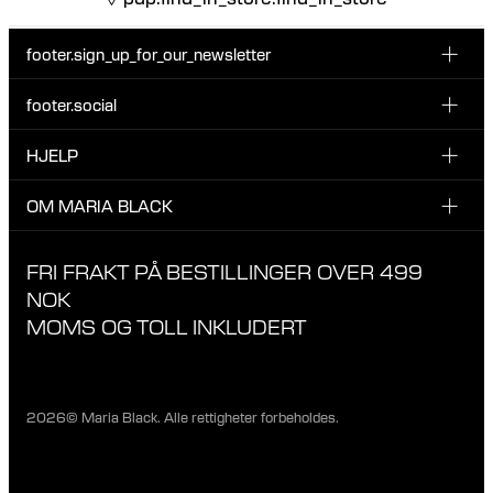
footer.sign_up_for_our_newsletter
footer.social
Type i din søgning:
INSTAGRAM
HJELP
Registrer deg for vårt nyhetsbrev og bli den første som blir
FACEBOOK
oppdatert om nye dråper, kampanjer og andre spennende
KUNDESERVICE & KONTAKT
OM MARIA BLACK
nyheter fra Maria Black.
TIKTOK
RETUR & OMBYTNING
OM MARIA BLACK
FRI FRAKT PÅ BESTILLINGER OVER 499
LEVERING
ANSVAR & MATERIALER
NOK
RETNINGSLINJER FOR PERSONVERN
MOMS OG TOLL INKLUDERT
BUTIKKER
KARRIERE
2026© Maria Black. Alle rettigheter forbeholdes.