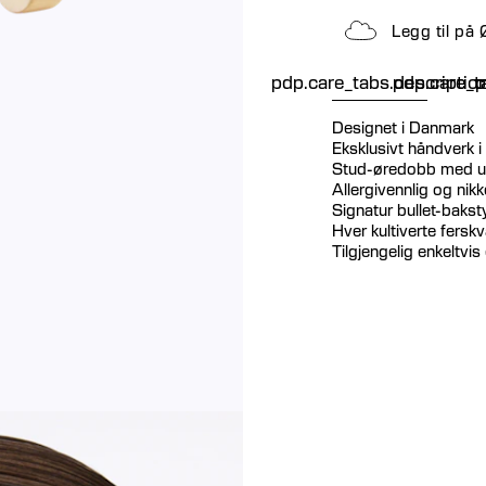
Legg til på
pdp.care_tabs.descriptio
pdp.care_ta
p
Designet i Danmark
Eksklusivt håndverk i
Stud-øredobb med uni
Allergivennlig og nikke
Signatur bullet-bakst
Hver kultiverte fersk
Tilgjengelig enkeltvis