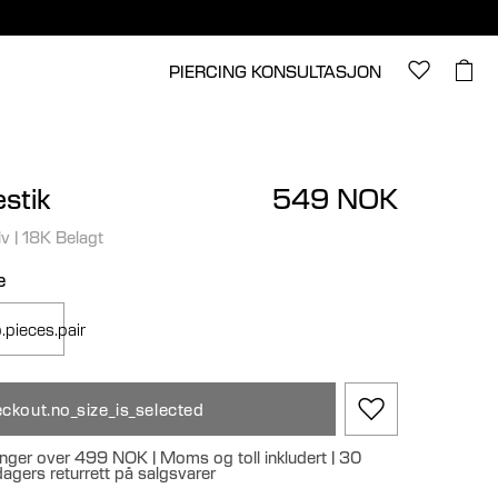
PIERCING KONSULTASJON
stik
549 NOK
lv
|
18K Belagt
e
.pieces.pair
ckout.no_size_is_selected
llinger over 499 NOK | Moms og toll inkludert | 30
 dagers returrett på salgsvarer