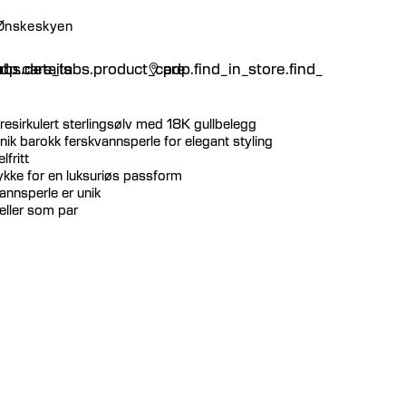
 Ønskeskyen
n
bs.details
dp.care_tabs.product_care
pdp.find_in_store.find_in_store
 resirkulert sterlingsølv med 18K gullbelegg
k barokk ferskvannsperle for elegant styling
lfritt
ykke for en luksuriøs passform
vannsperle er unik
 eller som par