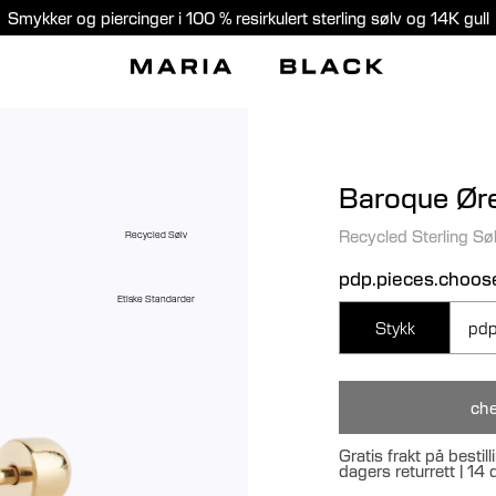
Smykker og piercinger i 100 % resirkulert sterling sølv og 14K gull
Baroque Øre
Recycled Sterling Sø
Recycled Sølv
pdp.pieces.choos
Etiske Standarder
Stykk
pdp
che
Gratis frakt på besti
dagers returrett | 14