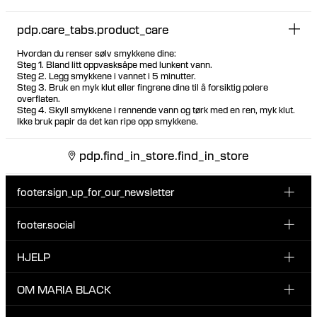
pdp.care_tabs.product_care
Hvordan du renser sølv smykkene dine:
Steg 1. Bland litt oppvasksåpe med lunkent vann.
Steg 2. Legg smykkene i vannet i 5 minutter.
Steg 3. Bruk en myk klut eller fingrene dine til å forsiktig polere
overflaten.
Steg 4. Skyll smykkene i rennende vann og tørk med en ren, myk klut.
Ikke bruk papir da det kan ripe opp smykkene.
pdp.find_in_store.find_in_store
footer.sign_up_for_our_newsletter
footer.social
Type i din søgning:
INSTAGRAM
HJELP
Registrer deg for vårt nyhetsbrev og bli den første som blir
FACEBOOK
oppdatert om nye dråper, kampanjer og andre spennende
KUNDESERVICE & KONTAKT
OM MARIA BLACK
nyheter fra Maria Black.
TIKTOK
RETUR & OMBYTNING