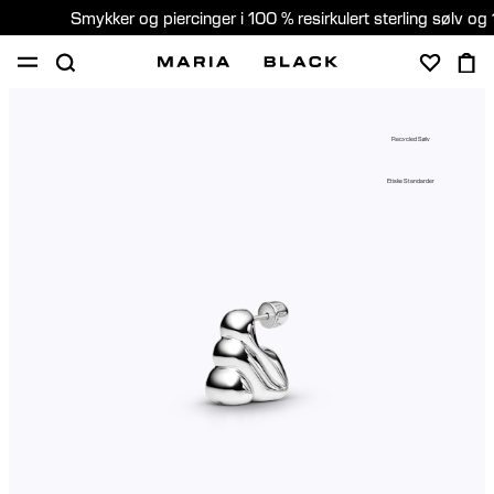
Smykker og piercinger i 100 % resirkulert sterling sølv og 
SHOP
PIERCING
GAVER
OM
Recycled Sølv
PIERCING KONSULTASJON
Etiske Standarder
Norway (Norsk)