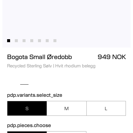
Bogota Small Øredobb
949 NOK
Recycled Sterling Sølv
|
Hvit rhodium belegg
pdp.variants.select_size
S
M
L
pdp.pieces.choose