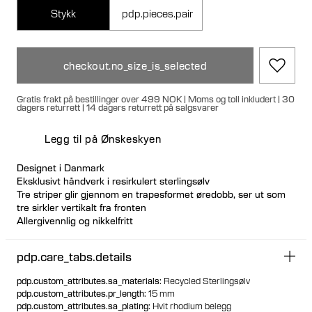
Stykk
pdp.pieces.pair
checkout.no_size_is_selected
Gratis frakt på bestillinger over 499 NOK | Moms og toll inkludert | 30
dagers returrett | 14 dagers returrett på salgsvarer
Legg til på Ønskeskyen
Designet i Danmark
Eksklusivt håndverk i resirkulert sterlingsølv
Tre striper glir gjennom en trapesformet øredobb, ser ut som
tre sirkler vertikalt fra fronten
Allergivennlig og nikkelfritt
Hul form for lett bruk
Stort signatur-bakstykke for sikker og komfortabel passform
pdp.care_tabs.details
Tilgjengelig enkeltvis eller som par
Designet for å stå oppreist når den ikke brukes
pdp.custom_attributes.sa_materials
:
Recycled Sterlingsølv
pdp.custom_attributes.pr_length
:
15 mm
pdp.custom_attributes.sa_plating
:
Hvit rhodium belegg