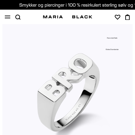
Smykker og piercinger i 100 % resirkulert sterling sølv og 
SHOP
PIERCING
GAVER
OM
Recycled Sølv
PIERCING KONSULTASJON
Etiske Standarder
Norway (Norsk)