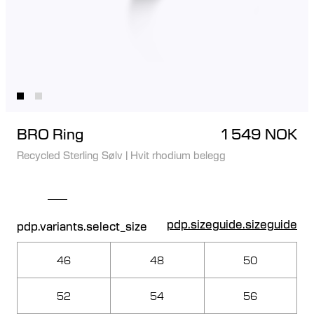
BRO Ring
1 549 NOK
Recycled Sterling Sølv
|
Hvit rhodium belegg
pdp.sizeguide.sizeguide
pdp.variants.select_size
46
48
50
52
54
56