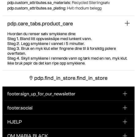
pdp.custom_attributes.sa_materials
:
Recycled Sterlingsølv
pdp.custom_attributes.sa_plating
:
Hvit rhodium belegg
pdp.care_tabs.product_care
Hvordan du renser sølv smykkene dine:
Steg 1. Bland litt oppvasksåpe med lunkent vann.
Steg 2. Legg smykkene i vannet i 5 minutter.
Steg 3. Bruk en myk klut eller fingrene dine til å forsiktig polere
overflaten.
Steg 4. Skyll smykkene i rennende vann og tørk med en ren, myk klut.
Ikke bruk papir da det kan ripe opp smykkene.
pdp.find_in_store.find_in_store
footer.sign_up_for_our_newsletter
footer.social
Type i din søgning:
INSTAGRAM
HJELP
Registrer deg for vårt nyhetsbrev og bli den første som blir
FACEBOOK
oppdatert om nye dråper, kampanjer og andre spennende
KUNDESERVICE & KONTAKT
OM MARIA BLACK