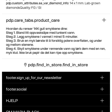
pdp.custom_attributes.sa_var_diamond_info
:
14 x 1 mm. Lab-grown
diamonds
Quality: FG / SI
pdp.care_tabs.product_care
Hvordan du renser 14K gull smykkene dine:
Steg 1. Bland litt oppvasksåpe med lunkent vann.
Steg 2. Legg smykkene i vannet i minst 5 minutter.
Steg 3. Bruk en myk børste til å forsiktig polere overflaten, og under
og mellom stenene.
Steg 4. Skyll smykkene under rennende vann og tørk dem med en ren,
myk klut. Ikke bruk papir da det kan ripe opp smykkene.
pdp.find_in_store.find_in_store
footer.sign_up_for_our_newsletter
footer.social
Type i din søgning:
INSTAGRAM
HJELP
Registrer deg for vårt nyhetsbrev og bli den første som blir
FACEBOOK
oppdatert om nye dråper, kampanjer og andre spennende
KUNDESERVICE & KONTAKT
OM MARIA BLACK