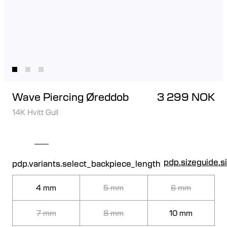
Wave Piercing Øreddob
3 299 NOK
14K Hvitt Gull
pdp.sizeguide.s
pdp.variants.select_backpiece_length
4 mm
5 mm
6 mm
7 mm
8 mm
10 mm