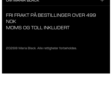
nyheter fra Maria Black.
TIKTOK
RETUR & OMBYTNING
OM MARIA BLACK
FRI FRAKT PÅ BESTILLINGER OVER 499
LEVERING
ANSVAR & MATERIALER
NOK
RETNINGSLINJER FOR PERSONVERN
MOMS OG TOLL INKLUDERT
BUTIKKER
KARRIERE
2026© Maria Black. Alle rettigheter forbeholdes.