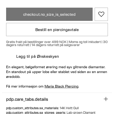
checkout.no_size_is_selected
Bestill en piercingavtale
Gratis frakt på bestillinger over 499 NOK | Moms og toll inkludert | 30
dagers returrett | 14 dagers returrett på salgsvarer
Legg til på Ønskeskyen
En elegant, bølgeformet ørering med syv glitrende diamanter.
En standout på upper lobe eller stablet ved siden av en annen
øredobb.
Få mer informasjon om
Maria Black Piercing
.
pdp.care_tabs.details
pdp.custom_attributes.sa_materials
:
14K Hvitt Gull
pdp.custom_attributes.sa_stones_pearls
:
Lab-grown Diamant