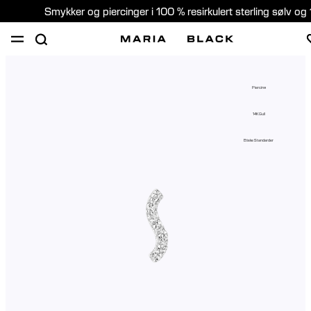
Smykker og piercinger i 100 % resirkulert sterling sølv og 
SHOP
PIERCING
GAVER
OM
Piercing
PIERCING KONSULTASJON
14K Gull
Norway (Norsk)
Etiske Standarder