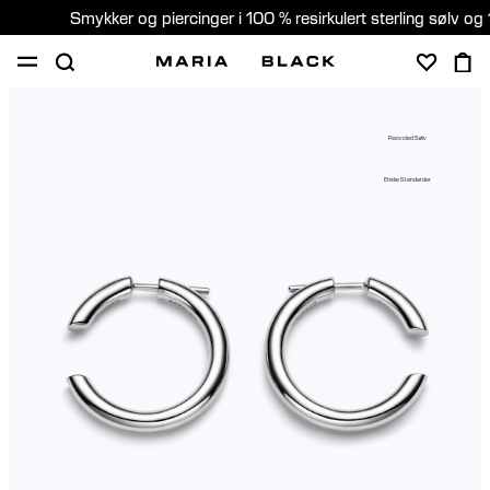
Smykker og piercinger i 100 % resirkulert sterling sølv og 
SHOP
PIERCING
GAVER
OM
Recycled Sølv
PIERCING KONSULTASJON
Etiske Standarder
Norway (Norsk)