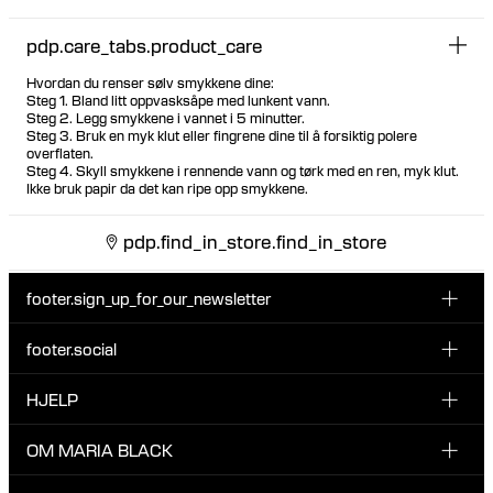
pdp.care_tabs.product_care
Hvordan du renser sølv smykkene dine:
Steg 1. Bland litt oppvasksåpe med lunkent vann.
Steg 2. Legg smykkene i vannet i 5 minutter.
Steg 3. Bruk en myk klut eller fingrene dine til å forsiktig polere
overflaten.
Steg 4. Skyll smykkene i rennende vann og tørk med en ren, myk klut.
Ikke bruk papir da det kan ripe opp smykkene.
pdp.find_in_store.find_in_store
footer.sign_up_for_our_newsletter
footer.social
Type i din søgning:
INSTAGRAM
HJELP
Registrer deg for vårt nyhetsbrev og bli den første som blir
FACEBOOK
oppdatert om nye dråper, kampanjer og andre spennende
KUNDESERVICE & KONTAKT
OM MARIA BLACK
nyheter fra Maria Black.
TIKTOK
RETUR & OMBYTNING