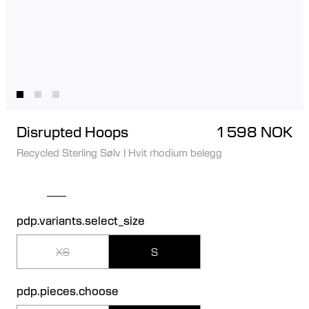
Disrupted Hoops
1 598 NOK
Recycled Sterling Sølv
|
Hvit rhodium belegg
pdp.variants.select_size
XS
S
pdp.pieces.choose