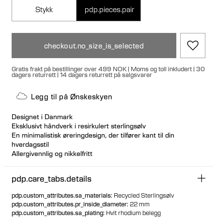
Stykk
pdp.pieces.pair
checkout.no_size_is_selected
Gratis frakt på bestillinger over 499 NOK | Moms og toll inkludert | 30
dagers returrett | 14 dagers returrett på salgsvarer
Legg til på Ønskeskyen
Designet i Danmark
Eksklusivt håndverk i resirkulert sterlingsølv
En minimalistisk øreringdesign, der tilfører kant til din
hverdagsstil
Allergivennlig og nikkelfritt
Style sammen med andre øreringer
Tilgjengelig enkeltvis eller som par
pdp.care_tabs.details
pdp.custom_attributes.sa_materials
:
Recycled Sterlingsølv
pdp.custom_attributes.pr_inside_diameter
:
22 mm
pdp.custom_attributes.sa_plating
:
Hvit rhodium belegg