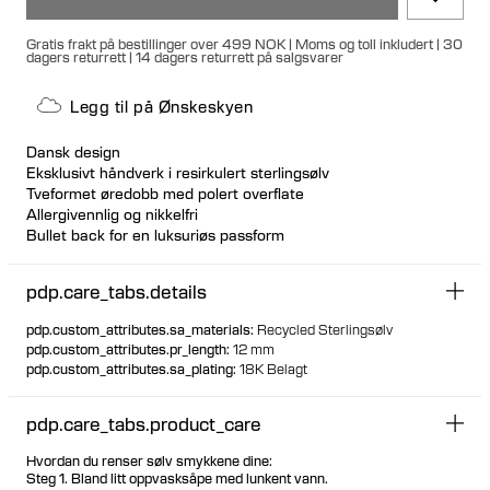
Gratis frakt på bestillinger over 499 NOK | Moms og toll inkludert | 30
dagers returrett | 14 dagers returrett på salgsvarer
Legg til på Ønskeskyen
Dansk design
Eksklusivt håndverk i resirkulert sterlingsølv
Tveformet øredobb med polert overflate
Allergivennlig og nikkelfri
Bullet back for en luksuriøs passform
Tilgjengelig i høyre- og venstreversjon, som kan brukes i
begge ører
pdp.care_tabs.details
Simpelt og hulformet design
Perfekt å style med flere øredobber
pdp.custom_attributes.sa_materials
:
Recycled Sterlingsølv
pdp.custom_attributes.pr_length
:
12 mm
pdp.custom_attributes.sa_plating
:
18K Belagt
pdp.care_tabs.product_care
Hvordan du renser sølv smykkene dine:
Steg 1. Bland litt oppvasksåpe med lunkent vann.