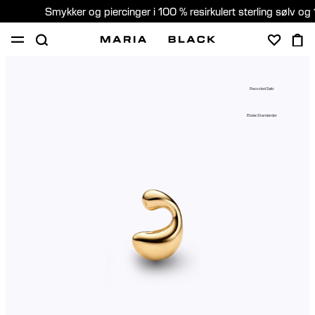
Smykker og piercinger i 100 % resirkulert sterling sølv og 
SHOP
PIERCING
GAVER
OM
Recycled Sølv
PIERCING KONSULTASJON
Etiske Standarder
Norway (Norsk)