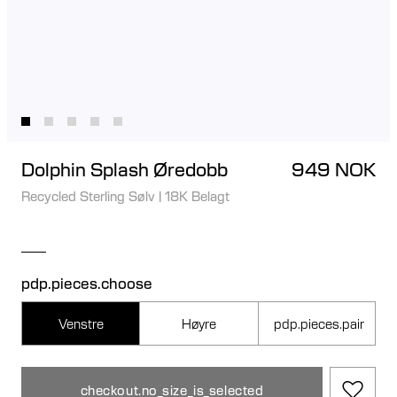
Dolphin Splash Øredobb
949 NOK
Recycled Sterling Sølv
|
18K Belagt
pdp.pieces.choose
Venstre
Høyre
pdp.pieces.pair
checkout.no_size_is_selected