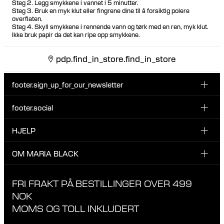
Steg 2. Legg smykkene i vannet i 5 minutter.
Steg 3. Bruk en myk klut eller fingrene dine til å forsiktig polere
overflaten.
Steg 4. Skyll smykkene i rennende vann og tørk med en ren, myk klut.
Ikke bruk papir da det kan ripe opp smykkene.
pdp.find_in_store.find_in_store
footer.sign_up_for_our_newsletter
footer.social
Type i din søgning:
INSTAGRAM
HJELP
Registrer deg for vårt nyhetsbrev og bli den første som blir
FACEBOOK
oppdatert om nye dråper, kampanjer og andre spennende
KUNDESERVICE & KONTAKT
OM MARIA BLACK
nyheter fra Maria Black.
TIKTOK
RETUR & OMBYTNING
OM MARIA BLACK
FRI FRAKT PÅ BESTILLINGER OVER 499
LEVERING
ANSVAR & MATERIALER
NOK
RETNINGSLINJER FOR PERSONVERN
MOMS OG TOLL INKLUDERT
BUTIKKER