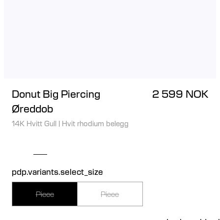
Donut Big Piercing
2 599 NOK
Øreddob
14K Hvitt Gull
|
Hvit rhodium belegg
pdp.variants.select_size
Piece
Piece