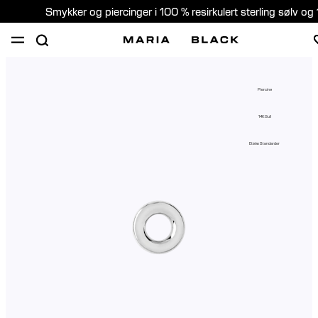
Smykker og piercinger i 100 % resirkulert sterling sølv og 
SHOP
PIERCING
GAVER
OM
Piercing
PIERCING KONSULTASJON
14K Gull
Norway (Norsk)
Etiske Standarder