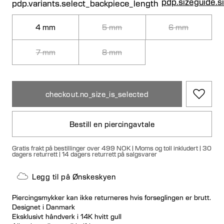
pdp.sizeguide.s
pdp.variants.select_backpiece_length
4 mm
5 mm
6 mm
7 mm
8 mm
checkout.no_size_is_selected
Bestill en piercingavtale
Gratis frakt på bestillinger over 499 NOK | Moms og toll inkludert | 30
dagers returrett | 14 dagers returrett på salgsvarer
Legg til på Ønskeskyen
Piercingsmykker kan ikke returneres hvis forseglingen er brutt.
Designet i Danmark
Eksklusivt håndverk i 14K hvitt gull