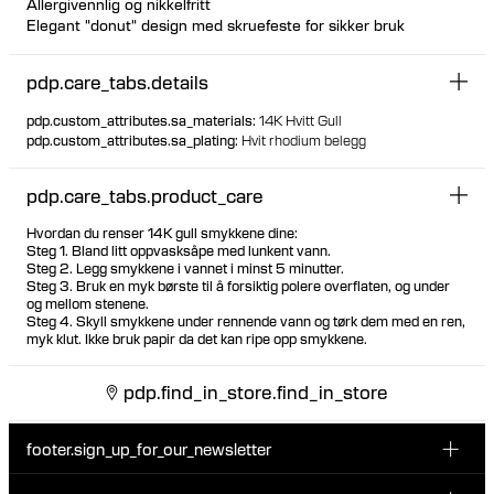
Allergivennlig og nikkelfritt
Elegant "donut" design med skruefeste for sikker bruk
Kan brukes til både nye og eksisterende piercinger
Gauge 16 - ideell for standard piercinger
pdp.care_tabs.details
pdp.custom_attributes.sa_materials
:
14K Hvitt Gull
pdp.custom_attributes.sa_plating
:
Hvit rhodium belegg
pdp.care_tabs.product_care
Hvordan du renser 14K gull smykkene dine:
Steg 1. Bland litt oppvasksåpe med lunkent vann.
Steg 2. Legg smykkene i vannet i minst 5 minutter.
Steg 3. Bruk en myk børste til å forsiktig polere overflaten, og under
og mellom stenene.
Steg 4. Skyll smykkene under rennende vann og tørk dem med en ren,
myk klut. Ikke bruk papir da det kan ripe opp smykkene.
pdp.find_in_store.find_in_store
footer.sign_up_for_our_newsletter