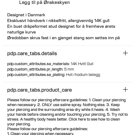
Legg til på Ønskeskyen
Designet i Danmark
Eksklusivt håndverk i nikkelfritt, allergivennlig 14K gull
En buet dråpeformet stud designet for å fremheve ørets
naturlige kurve
Øredobben skrus fast i en gjenget stang som settes inn på
baksiden av øret
Det gjengede bakstykket har en hygienisk og behagelig flat
pdp.care_tabs.details
skive
Kan kjøpes enkeltvis eller som et par
pdp.custom_attributes.sa_materials
:
14K Hvitt Gull
Designet kan brukes på både venstre og høyre øre etter
pdp.custom_attributes.pr_length
:
5 mm
ønske Passer for de fleste piercingplasseringer Besøk et av
pdp.custom_attributes.sa_plating
:
Hvit rhodium belegg
våre piercingstudioer for å få dette designet piercet
100% resirkulert gull
pdp.care_tabs.product_care
Please follow our piercing aftercare guidelines: 1. Clean your piercing
when necessary. 2. ONLY use saline spray. Nothing else. 3. Keep
your piercing and the surrounding area dry while it heals. 4. Wash
your hands before cleaning and/or touching your piercing. 5. Try not to
stress. A healthy body heals better. Click here to see how to clean
your piercing.
Please follow our piercing aftercare guidelines:
1. Clean your piercing when necessary.