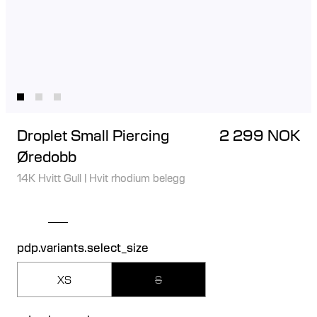
Droplet Small Piercing
2 299 NOK
Øredobb
14K Hvitt Gull
|
Hvit rhodium belegg
pdp.variants.select_size
XS
S