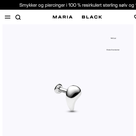
Smykker og piercinger i 100 % resirkulert sterling sølv og 
SHOP
PIERCING
GAVER
OM
14K Gull
PIERCING KONSULTASJON
Etiske Standarder
Norway (Norsk)