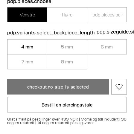
pdp.pieces.choose
Venstre
Højre
pdp.pieces.pair
pdp.sizeguide.s
pdp.variants.select_backpiece_length
4 mm
5 mm
6 mm
7 mm
8 mm
checkout.no_size_is_selected
Bestill en piercingavtale
Gratis frakt på bestillinger over 499 NOK | Moms og toll inkludert | 30
dagers returrett | 14 dagers returrett på salgsvarer