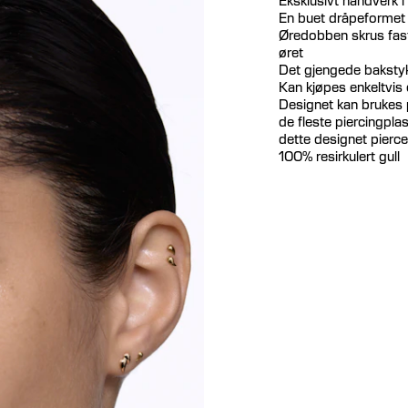
En buet dråpeformet 
Øredobben skrus fast
øret
Det gjengede bakstykk
Kan kjøpes enkeltvis 
Designet kan brukes 
de fleste piercingpla
dette designet pierce
100% resirkulert gull