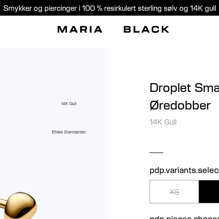
Smykker og piercinger i 100 % resirkulert sterling sølv og 14K gull
Droplet Smal
Øredobber
14K Gull
14K Gull
Etiske Standarder
pdp.variants.selec
XS
pdp.pieces.choos