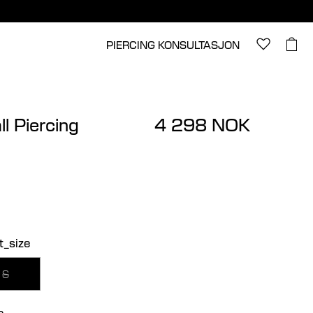
PIERCING KONSULTASJON
l Piercing
4 298 NOK
t_size
S
e