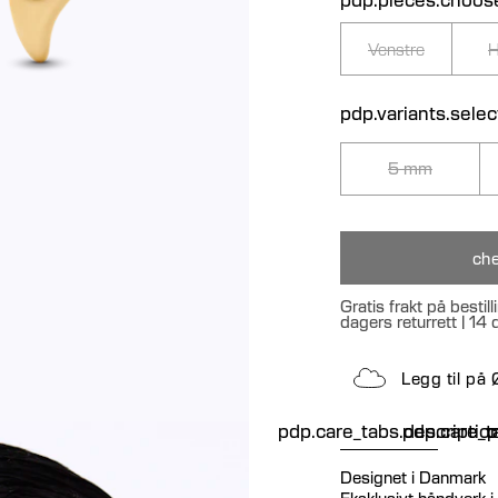
Venstre
H
pdp.variants.sele
5 mm
che
Gratis frakt på besti
dagers returrett | 14
Legg til på
pdp.care_tabs.descriptio
pdp.care_ta
p
Designet i Danmark
Eksklusivt håndverk i n