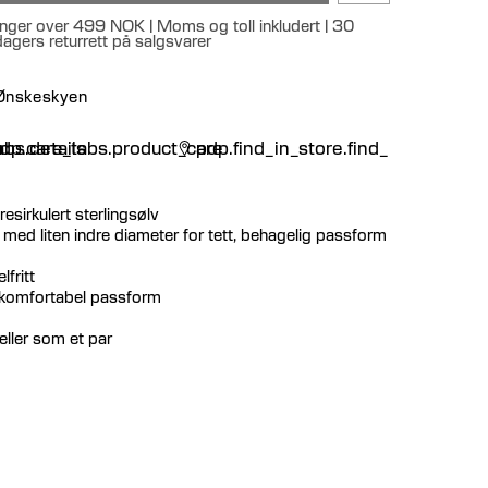
llinger over 499 NOK | Moms og toll inkludert | 30
 dagers returrett på salgsvarer
 Ønskeskyen
n
bs.details
dp.care_tabs.product_care
pdp.find_in_store.find_in_store
resirkulert sterlingsølv
med liten indre diameter for tett, behagelig passform
lfritt
g komfortabel passform
 eller som et par