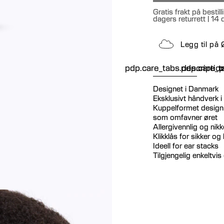
Gratis frakt på besti
dagers returrett | 14
Legg til på
pdp.care_tabs.descriptio
pdp.care_ta
p
Designet i Danmark
Eksklusivt håndverk i 
Kuppelformet design 
som omfavner øret
Allergivennlig og nikke
Klikklås for sikker o
Ideell for ear stacks
Tilgjengelig enkeltvis