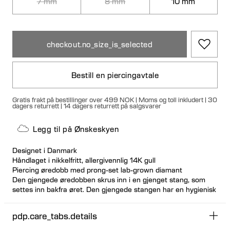
7 mm
8 mm
10 mm
checkout.no_size_is_selected
Bestill en piercingavtale
Gratis frakt på bestillinger over 499 NOK | Moms og toll inkludert | 30
dagers returrett | 14 dagers returrett på salgsvarer
Legg til på Ønskeskyen
Designet i Danmark
Håndlaget i nikkelfritt, allergivennlig 14K gull
Piercing øredobb med prong-set lab-grown diamant
Den gjengede øredobben skrus inn i en gjenget stang, som
settes inn bakfra øret. Den gjengede stangen har en hygienisk
og komfortabel flat skive
Besøk et av våre piercingstudioer for å få denne designen satt
pdp.care_tabs.details
inn
Passer til de fleste piercingplasseringer i øret