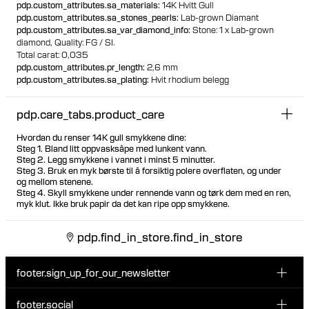
pdp.custom_attributes.sa_materials
:
14K Hvitt Gull
100% resirkulert gull
pdp.custom_attributes.sa_stones_pearls
:
Lab-grown Diamant
pdp.custom_attributes.sa_var_diamond_info
:
Stone: 1 x Lab-grown
diamond,
Quality: FG / SI.
Total carat: 0,035
pdp.custom_attributes.pr_length
:
2,6 mm
pdp.custom_attributes.sa_plating
:
Hvit rhodium belegg
pdp.care_tabs.product_care
Hvordan du renser 14K gull smykkene dine:
Steg 1. Bland litt oppvasksåpe med lunkent vann.
Steg 2. Legg smykkene i vannet i minst 5 minutter.
Steg 3. Bruk en myk børste til å forsiktig polere overflaten, og under
og mellom stenene.
Steg 4. Skyll smykkene under rennende vann og tørk dem med en ren,
myk klut. Ikke bruk papir da det kan ripe opp smykkene.
pdp.find_in_store.find_in_store
footer.sign_up_for_our_newsletter
footer.social