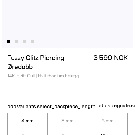
Fuzzy Glitz Piercing
3 599 NOK
Øredobb
14K Hvitt Gull
|
Hvit rhodium belegg
pdp.sizeguide.s
pdp.variants.select_backpiece_length
4 mm
5 mm
6 mm