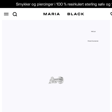
Smykker og piercinger i 100 % resirkulert sterling sølv og 
SHOP
PIERCING
GAVER
OM
14K Gull
PIERCING KONSULTASJON
Etiske Standarder
Norway (Norsk)