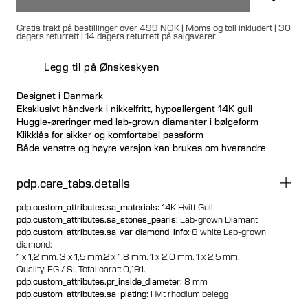
Gratis frakt på bestillinger over 499 NOK | Moms og toll inkludert | 30
dagers returrett | 14 dagers returrett på salgsvarer
Legg til på Ønskeskyen
Designet i Danmark
Eksklusivt håndverk i nikkelfritt, hypoallergent 14K gull
Huggie-øreringer med lab-grown diamanter i bølgeform
Klikklås for sikker og komfortabel passform
Både venstre og høyre versjon kan brukes om hverandre
Tilgjengelig enkeltvis eller som par
100% resirkulert gull
pdp.care_tabs.details
pdp.custom_attributes.sa_materials
:
14K Hvitt Gull
pdp.custom_attributes.sa_stones_pearls
:
Lab-grown Diamant
pdp.custom_attributes.sa_var_diamond_info
:
8 white Lab-grown
diamond:
1 x 1,2 mm.
3 x 1,5 mm.
2 x 1,8 mm.
1 x 2,0 mm.
1 x 2,5 mm.
Quality: FG / SI.
Total carat: 0,191.
pdp.custom_attributes.pr_inside_diameter
:
8 mm
pdp.custom_attributes.sa_plating
:
Hvit rhodium belegg