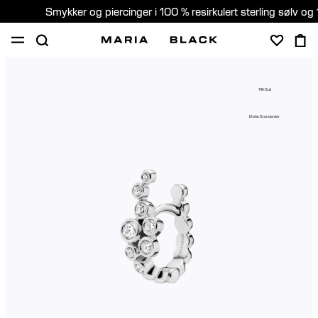
Smykker og piercinger i 100 % resirkulert sterling sølv og 
SHOP
PIERCING
GAVER
OM
14K Gull
PIERCING KONSULTASJON
Etiske Standarder
Norway (Norsk)