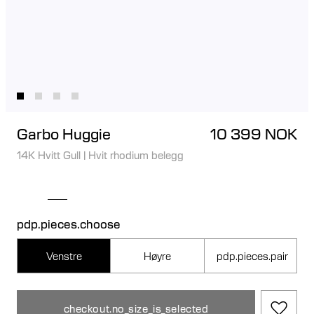
Garbo Huggie
10 399 NOK
14K Hvitt Gull
|
Hvit rhodium belegg
pdp.pieces.choose
Venstre
Høyre
pdp.pieces.pair
checkout.no_size_is_selected