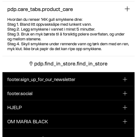
pdp.care_tabs.product_care
Hvordan du renser 14K gull smykkene dine:
Steg 1. Bland litt oppvasksåpe med lunkent vann.
Steg 2. Legg smykkene i vannet i minst 5 minutter.
Steg 3. Bruk en myk børste til å forsiktig polere overflaten, og under
og mellom stenene.
Steg 4. Skyll smykkene under rennende vann og tørk dem med en ren,
myk klut. Ikke bruk papir da det kan ripe opp smykkene.
pdp.find_in_store.find_in_store
footer.sign_up_for_our_newsletter
footer.social
Type i din søgning:
INSTAGRAM
HJELP
Registrer deg for vårt nyhetsbrev og bli den første som blir
FACEBOOK
oppdatert om nye dråper, kampanjer og andre spennende
KUNDESERVICE & KONTAKT
OM MARIA BLACK
nyheter fra Maria Black.
TIKTOK
RETUR & OMBYTNING
OM MARIA BLACK