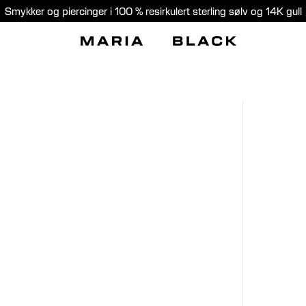
Smykker og piercinger i 100 % resirkulert sterling sølv og 14K gull