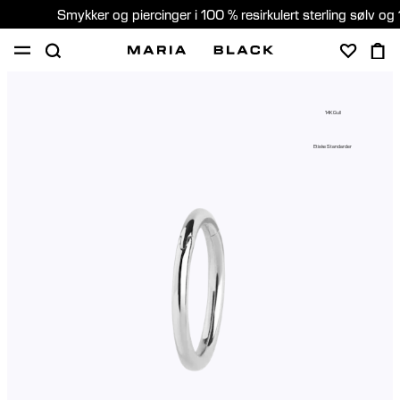
Smykker og piercinger i 100 % resirkulert sterling sølv og 
SHOP
PIERCING
GAVER
OM
14K Gull
PIERCING KONSULTASJON
Etiske Standarder
Norway (Norsk)