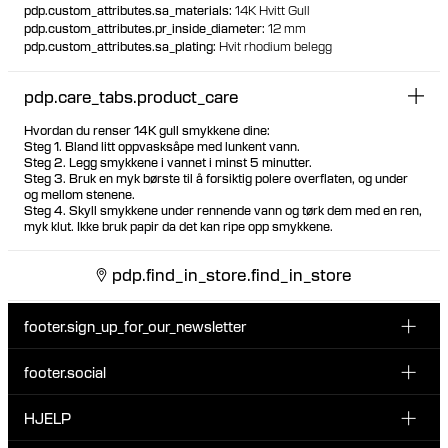
pdp.custom_attributes.sa_materials
:
14K Hvitt Gull
pdp.custom_attributes.pr_inside_diameter
:
12 mm
pdp.custom_attributes.sa_plating
:
Hvit rhodium belegg
pdp.care_tabs.product_care
Hvordan du renser 14K gull smykkene dine:
Steg 1. Bland litt oppvasksåpe med lunkent vann.
Steg 2. Legg smykkene i vannet i minst 5 minutter.
Steg 3. Bruk en myk børste til å forsiktig polere overflaten, og under
og mellom stenene.
Steg 4. Skyll smykkene under rennende vann og tørk dem med en ren,
myk klut. Ikke bruk papir da det kan ripe opp smykkene.
pdp.find_in_store.find_in_store
footer.sign_up_for_our_newsletter
footer.social
Type i din søgning:
INSTAGRAM
HJELP
Registrer deg for vårt nyhetsbrev og bli den første som blir