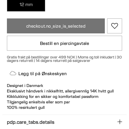
12 mm
checkout.no_size_is_selected
Bestill en piercingavtale
Gratis frakt på bestillinger over 499 NOK | Moms og toll inkludert | 30
dagers returrett | 14 dagers returrett på salgsvarer
Legg til på Ønskeskyen
Designet i Danmark
Eksklusivt håndverk i nikkelfritt, allergivennlig 14K hvitt gull
Klikklukking for en sikker og komfortabel passform
Tilgjengelig enkeltvis eller som par
100% resirkulert gull
pdp.care_tabs.details