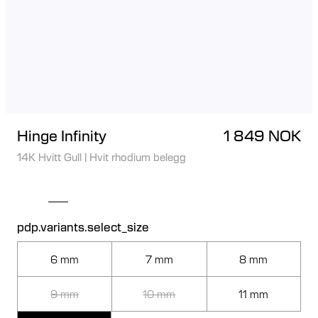
Hinge Infinity
1 849 NOK
14K Hvitt Gull
|
Hvit rhodium belegg
pdp.variants.select_size
6 mm
7 mm
8 mm
9 mm
10 mm
11 mm