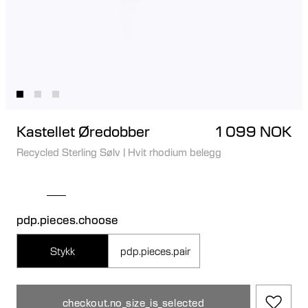
Kastellet Øredobber
1 099 NOK
Recycled Sterling Sølv
|
Hvit rhodium belegg
pdp.pieces.choose
Stykk
pdp.pieces.pair
checkout.no_size_is_selected