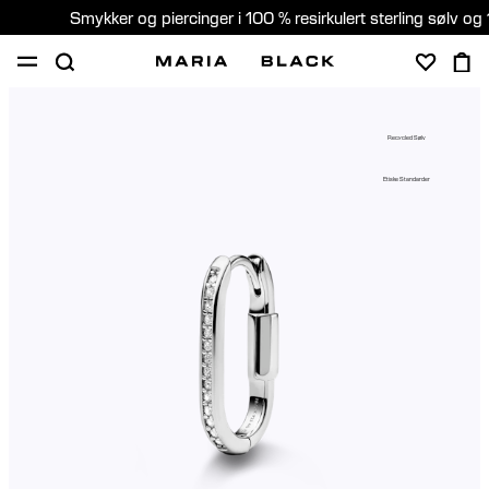
Smykker og piercinger i 100 % resirkulert sterling sølv og 
SHOP
PIERCING
GAVER
OM
Recycled Sølv
PIERCING KONSULTASJON
Etiske Standarder
Norway (Norsk)