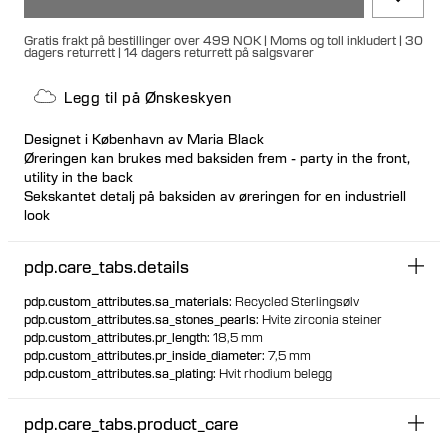
Gratis frakt på bestillinger over 499 NOK | Moms og toll inkludert | 30
dagers returrett | 14 dagers returrett på salgsvarer
Legg til på Ønskeskyen
Designet i København av Maria Black
Øreringen kan brukes med baksiden frem - party in the front,
utility in the back
Sekskantet detalj på baksiden av øreringen for en industriell
look
Bruk sammen med Palads Royal Ørering for et asymmetrisk
sett.
pdp.care_tabs.details
pdp.custom_attributes.sa_materials
:
Recycled Sterlingsølv
pdp.custom_attributes.sa_stones_pearls
:
Hvite zirconia steiner
pdp.custom_attributes.pr_length
:
18,5 mm
pdp.custom_attributes.pr_inside_diameter
:
7,5 mm
pdp.custom_attributes.sa_plating
:
Hvit rhodium belegg
pdp.care_tabs.product_care