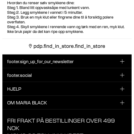
Hvordan du renser sølv smykkene dine:
Steg 1. Bland litt oppvasksåpe med lunkent vann.
Steg 2. Legg smykkene i vannet i 5 minutter.
Steg 3. Bruk en myk klut eller fingrene dine til å forsiktig polere
overflaten.
Steg 4. Skyll smykkene i rennende vann og tørk med en ren, myk klut.
Ikke bruk papir da det kan ripe opp smykkene.
pdp.find_in_store.find_in_store
footer.sign_up_for_our_newsletter
footer.social
Type i din søgning:
INSTAGRAM
HJELP
Registrer deg for vårt nyhetsbrev og bli den første som blir
FACEBOOK
oppdatert om nye dråper, kampanjer og andre spennende
KUNDESERVICE & KONTAKT
OM MARIA BLACK
nyheter fra Maria Black.
TIKTOK
RETUR & OMBYTNING
OM MARIA BLACK
FRI FRAKT PÅ BESTILLINGER OVER 499
LEVERING
ANSVAR & MATERIALER
NOK
RETNINGSLINJER FOR PERSONVERN