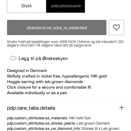
Stykk
pdp.pieces.pair
checkout.no_size_is_selected
Gratis frakt på bestillinger over 499 NOK | Moms og toll inkludert | 30
dagers returrett | 14 dagers returrett på salgsvarer
Legg til på Ønskeskyen
Designed in Denmark
Skilfully crafted in nickel free, hypoallergenic 14K gold
Huggie earring with lab-grown diamonds
Click closure for a secure and comfortable fit
Available individually or as a pair
100% recycled gold
pdp.care_tabs.details
pdp.custom_attributes.sa_materials
:
14K Hvitt Gull
pdp.custom_attributes.sa_stones_pearls
:
Lab-grown Diamant
pdp.custom_attributes.sa_var_diamond_info
:
Stones: 8 x Lab-grown