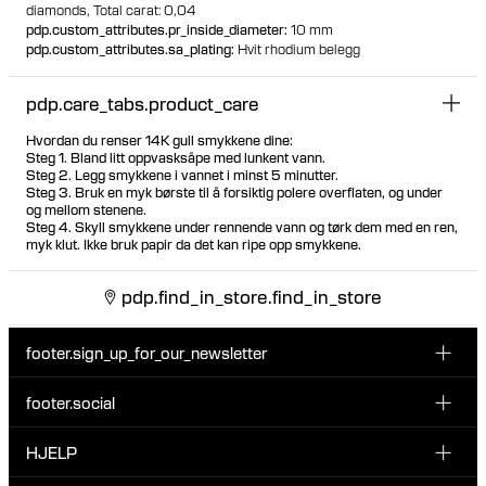
diamonds,
Total carat: 0,04
pdp.custom_attributes.pr_inside_diameter
:
10 mm
pdp.custom_attributes.sa_plating
:
Hvit rhodium belegg
pdp.care_tabs.product_care
Hvordan du renser 14K gull smykkene dine:
Steg 1. Bland litt oppvasksåpe med lunkent vann.
Steg 2. Legg smykkene i vannet i minst 5 minutter.
Steg 3. Bruk en myk børste til å forsiktig polere overflaten, og under
og mellom stenene.
Steg 4. Skyll smykkene under rennende vann og tørk dem med en ren,
myk klut. Ikke bruk papir da det kan ripe opp smykkene.
pdp.find_in_store.find_in_store
footer.sign_up_for_our_newsletter
footer.social
Type i din søgning:
INSTAGRAM
HJELP
Registrer deg for vårt nyhetsbrev og bli den første som blir
FACEBOOK