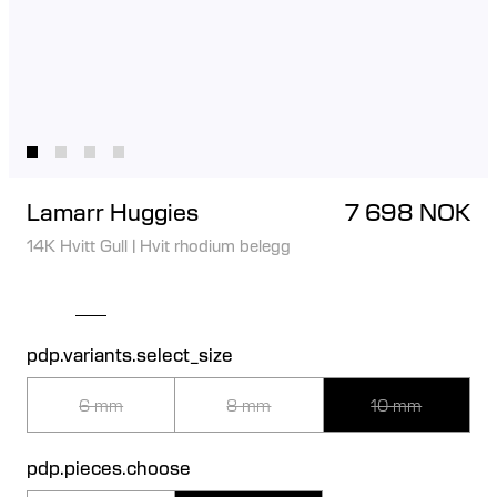
Lamarr Huggies
7 698 NOK
14K Hvitt Gull
|
Hvit rhodium belegg
pdp.variants.select_size
6 mm
8 mm
10 mm
pdp.pieces.choose