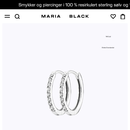
Smykker og piercinger i 100 % resirkulert sterling sølv og 
SHOP
PIERCING
GAVER
OM
14K Gull
PIERCING KONSULTASJON
Etiske Standarder
Norway (Norsk)