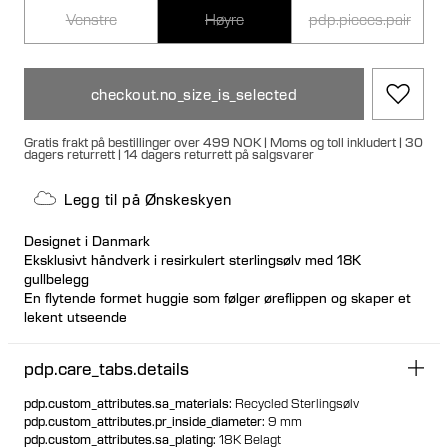
Venstre
Høyre
pdp.pieces.pair
checkout.no_size_is_selected
Gratis frakt på bestillinger over 499 NOK | Moms og toll inkludert | 30
dagers returrett | 14 dagers returrett på salgsvarer
Legg til på Ønskeskyen
Designet i Danmark
Eksklusivt håndverk i resirkulert sterlingsølv med 18K
gullbelegg
En flytende formet huggie som følger øreflippen og skaper et
lekent utseende
Allergivennlig og nikkelfritt
Klikklås for sikker og komfortabel passform
pdp.care_tabs.details
Ideell for ear stacks
Tilgjengelig enkeltvis eller som par
pdp.custom_attributes.sa_materials
:
Recycled Sterlingsølv
pdp.custom_attributes.pr_inside_diameter
:
9 mm
pdp.custom_attributes.sa_plating
:
18K Belagt