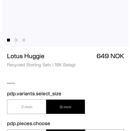
Lotus Huggie
649 NOK
Recycled Sterling Sølv
|
18K Belagt
pdp.variants.select_size
7 mm
9 mm
pdp.pieces.choose