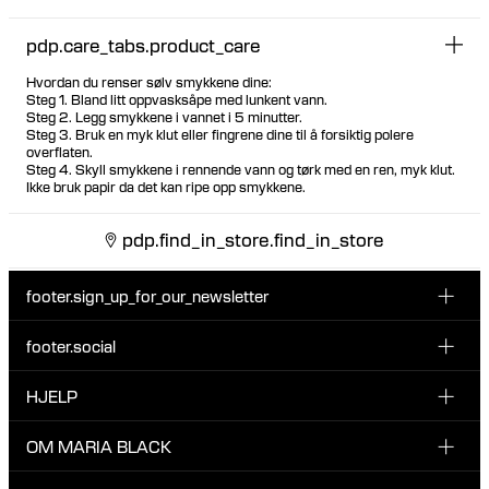
pdp.care_tabs.product_care
Hvordan du renser sølv smykkene dine:
Steg 1. Bland litt oppvasksåpe med lunkent vann.
Steg 2. Legg smykkene i vannet i 5 minutter.
Steg 3. Bruk en myk klut eller fingrene dine til å forsiktig polere
overflaten.
Steg 4. Skyll smykkene i rennende vann og tørk med en ren, myk klut.
Ikke bruk papir da det kan ripe opp smykkene.
pdp.find_in_store.find_in_store
footer.sign_up_for_our_newsletter
footer.social
Type i din søgning:
INSTAGRAM
HJELP
Registrer deg for vårt nyhetsbrev og bli den første som blir
FACEBOOK
oppdatert om nye dråper, kampanjer og andre spennende
KUNDESERVICE & KONTAKT
OM MARIA BLACK
nyheter fra Maria Black.
TIKTOK
RETUR & OMBYTNING