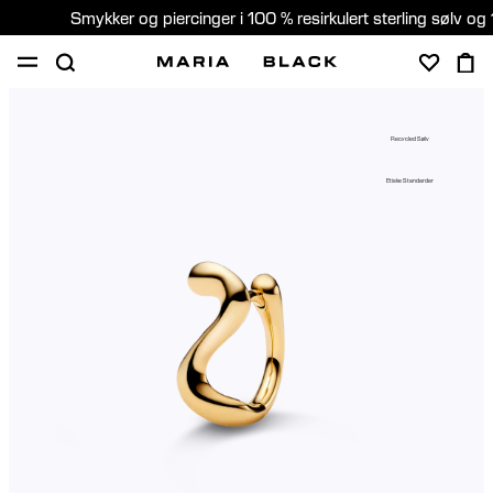
Smykker og piercinger i 100 % resirkulert sterling sølv og 
SHOP
PIERCING
GAVER
OM
Recycled Sølv
PIERCING KONSULTASJON
Etiske Standarder
Norway (Norsk)