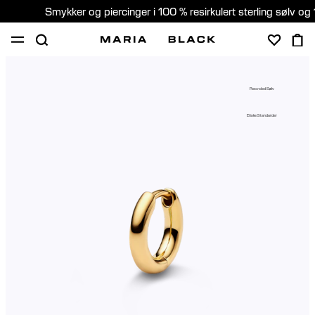
Smykker og piercinger i 100 % resirkulert sterling sølv og 
SHOP
PIERCING
GAVER
OM
Recycled Sølv
PIERCING KONSULTASJON
Etiske Standarder
Norway (Norsk)