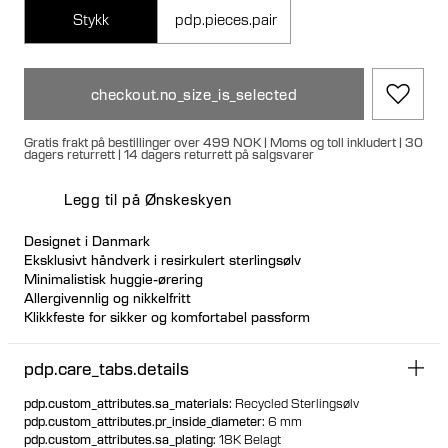
Stykk
pdp.pieces.pair
checkout.no_size_is_selected
Gratis frakt på bestillinger over 499 NOK | Moms og toll inkludert | 30
dagers returrett | 14 dagers returrett på salgsvarer
Legg til på Ønskeskyen
Designet i Danmark
Eksklusivt håndverk i resirkulert sterlingsølv
Minimalistisk huggie-ørering
Allergivennlig og nikkelfritt
Klikkfeste for sikker og komfortabel passform
Perfekt for ørestacks
Tilgjengelig individuelt eller som par
pdp.care_tabs.details
pdp.custom_attributes.sa_materials
:
Recycled Sterlingsølv
pdp.custom_attributes.pr_inside_diameter
:
6 mm
pdp.custom_attributes.sa_plating
:
18K Belagt