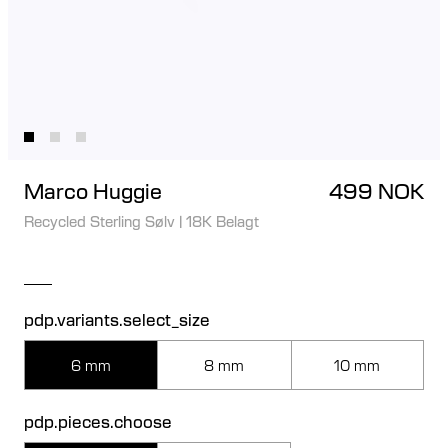
Marco Huggie
499 NOK
Recycled Sterling Sølv
|
18K Belagt
pdp.variants.select_size
6 mm
8 mm
10 mm
pdp.pieces.choose