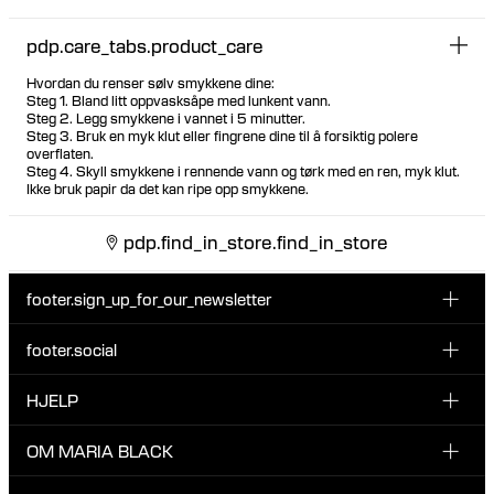
pdp.care_tabs.product_care
Hvordan du renser sølv smykkene dine:
Steg 1. Bland litt oppvasksåpe med lunkent vann.
Steg 2. Legg smykkene i vannet i 5 minutter.
Steg 3. Bruk en myk klut eller fingrene dine til å forsiktig polere
overflaten.
Steg 4. Skyll smykkene i rennende vann og tørk med en ren, myk klut.
Ikke bruk papir da det kan ripe opp smykkene.
pdp.find_in_store.find_in_store
footer.sign_up_for_our_newsletter
footer.social
Type i din søgning:
INSTAGRAM
HJELP
Registrer deg for vårt nyhetsbrev og bli den første som blir
FACEBOOK
oppdatert om nye dråper, kampanjer og andre spennende
KUNDESERVICE & KONTAKT
OM MARIA BLACK
nyheter fra Maria Black.
TIKTOK
RETUR & OMBYTNING