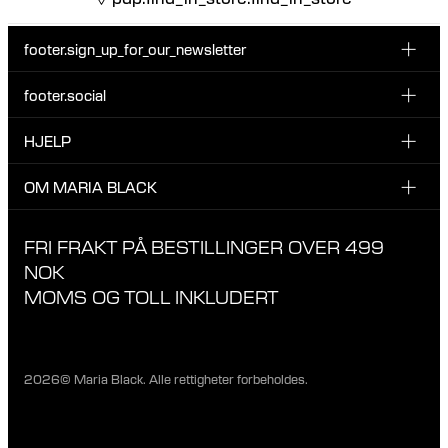
footer.sign_up_for_our_newsletter
footer.social
Type i din søgning:
INSTAGRAM
HJELP
Registrer deg for vårt nyhetsbrev og bli den første som blir
FACEBOOK
oppdatert om nye dråper, kampanjer og andre spennende
KUNDESERVICE & KONTAKT
OM MARIA BLACK
nyheter fra Maria Black.
TIKTOK
RETUR & OMBYTNING
OM MARIA BLACK
FRI FRAKT PÅ BESTILLINGER OVER 499
LEVERING
ANSVAR & MATERIALER
NOK
RETNINGSLINJER FOR PERSONVERN
MOMS OG TOLL INKLUDERT
BUTIKKER
KARRIERE
2026© Maria Black. Alle rettigheter forbeholdes.