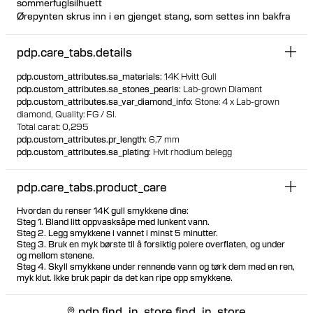
sommerfuglsilhuett
Ørepynten skrus inn i en gjenget stang, som settes inn bakfra
øret. Den gjengede stangen har en hygienisk og komfortabel
flat skive
pdp.care_tabs.details
Besøk et av våre piercingstudioer for å få satt inn dette
designet
pdp.custom_attributes.sa_materials
:
14K Hvitt Gull
Egnet for de fleste piercingplasseringer i øret
pdp.custom_attributes.sa_stones_pearls
:
Lab-grown Diamant
100% resirkulert gull
pdp.custom_attributes.sa_var_diamond_info
:
Stone: 4 x Lab-grown
diamond,
Quality: FG / SI.
Total carat: 0,295
pdp.custom_attributes.pr_length
:
6,7 mm
pdp.custom_attributes.sa_plating
:
Hvit rhodium belegg
pdp.care_tabs.product_care
Hvordan du renser 14K gull smykkene dine:
Steg 1. Bland litt oppvasksåpe med lunkent vann.
Steg 2. Legg smykkene i vannet i minst 5 minutter.
Steg 3. Bruk en myk børste til å forsiktig polere overflaten, og under
og mellom stenene.
Steg 4. Skyll smykkene under rennende vann og tørk dem med en ren,
myk klut. Ikke bruk papir da det kan ripe opp smykkene.
pdp.find_in_store.find_in_store