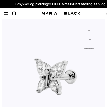
Smykker og piercinger i 100 % resirkulert sterling sølv og 
SHOP
PIERCING
GAVER
OM
Piercing
PIERCING KONSULTASJON
14K Gull
Norway (Norsk)
Etiske Standarder