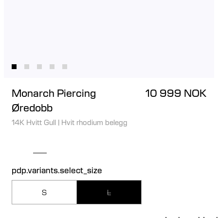
Monarch Piercing
10 999 NOK
Øredobb
14K Hvitt Gull
|
Hvit rhodium belegg
pdp.variants.select_size
S
L