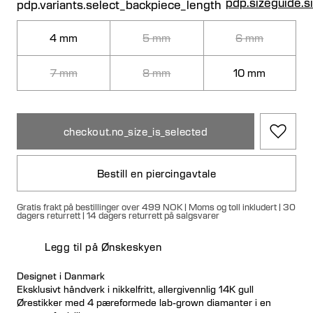
pdp.sizeguide.s
pdp.variants.select_backpiece_length
4 mm
5 mm
6 mm
7 mm
8 mm
10 mm
checkout.no_size_is_selected
Bestill en piercingavtale
Gratis frakt på bestillinger over 499 NOK | Moms og toll inkludert | 30
dagers returrett | 14 dagers returrett på salgsvarer
Legg til på Ønskeskyen
Designet i Danmark
Eksklusivt håndverk i nikkelfritt, allergivennlig 14K gull
Ørestikker med 4 pæreformede lab-grown diamanter i en