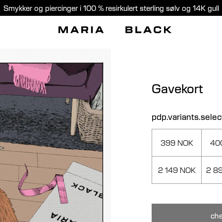
Smykker og piercinger i 100 % resirkulert sterling sølv og 14K gull
Gavekort
pdp.variants.sele
399 NOK
40
2 149 NOK
2 8
che