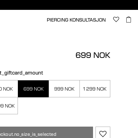
PIERCING KONSULTASJON
699 NOK
ct_giftcard_amount
0 NOK
699 NOK
999 NOK
1 299 NOK
99 NOK
ckout.no_size_is_selected