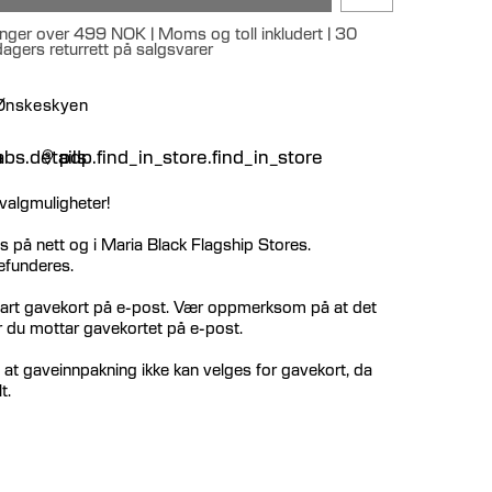
llinger over 499 NOK | Moms og toll inkludert | 30
 dagers returrett på salgsvarer
 Ønskeskyen
n
bs.details
pdp.find_in_store.find_in_store
valgmuligheter!
 på nett og i Maria Black Flagship Stores.
efunderes.
bart gavekort på e-post. Vær oppmerksom på at det
r du mottar gavekortet på e-post.
 gaveinnpakning ikke kan velges for gavekort, da
t.