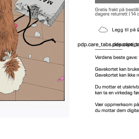
Gratis frakt på besti
dagers returrett | 14
Legg til på
pdp.care_tabs.descriptio
pdp.care_ta
Verdens beste gave: 
Gavekortet kan brukes
Gavekortet kan ikke r
Du mottar et utskriv
kan ta en virkedag fø
Vær oppmerksom på at
du mottar dem digital