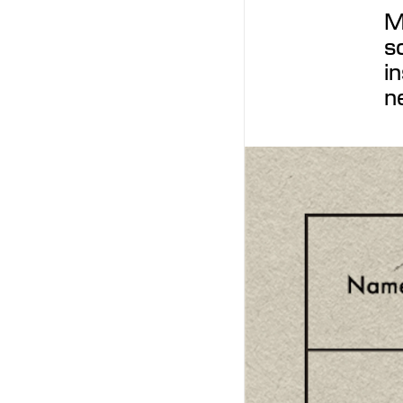
M
s
i
n