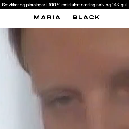
Smykker og piercinger i 100 % resirkulert sterling sølv og 14K gull