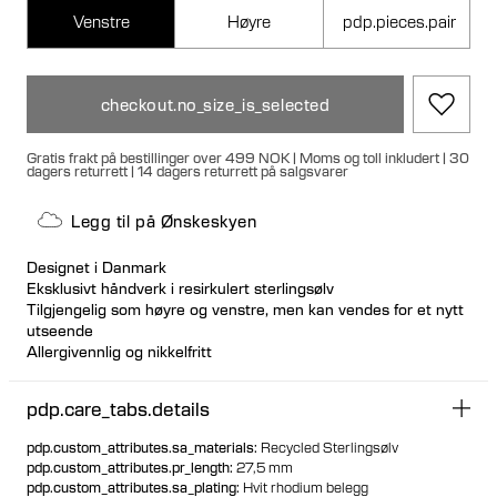
Venstre
Høyre
pdp.pieces.pair
checkout.no_size_is_selected
Gratis frakt på bestillinger over 499 NOK | Moms og toll inkludert | 30
dagers returrett | 14 dagers returrett på salgsvarer
Legg til på Ønskeskyen
Designet i Danmark
Eksklusivt håndverk i resirkulert sterlingsølv
Tilgjengelig som høyre og venstre, men kan vendes for et nytt
utseende
Allergivennlig og nikkelfritt
Stort bakstykke for luksuriøs passform
pdp.care_tabs.details
pdp.custom_attributes.sa_materials
:
Recycled Sterlingsølv
pdp.custom_attributes.pr_length
:
27,5 mm
pdp.custom_attributes.sa_plating
:
Hvit rhodium belegg