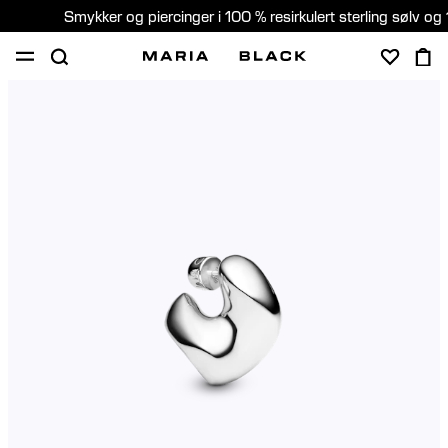
Smykker og piercinger i 100 % resirkulert sterling sølv og 
SHOP
PIERCING
GAVER
OM
PIERCING KONSULTASJON
Norway (Norsk)