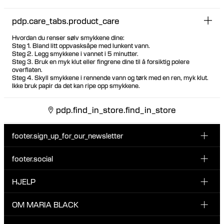
pdp.care_tabs.product_care
Hvordan du renser sølv smykkene dine:
Steg 1. Bland litt oppvasksåpe med lunkent vann.
Steg 2. Legg smykkene i vannet i 5 minutter.
Steg 3. Bruk en myk klut eller fingrene dine til å forsiktig polere
overflaten.
Steg 4. Skyll smykkene i rennende vann og tørk med en ren, myk klut.
Ikke bruk papir da det kan ripe opp smykkene.
pdp.find_in_store.find_in_store
footer.sign_up_for_our_newsletter
footer.social
Type i din søgning:
INSTAGRAM
HJELP
Registrer deg for vårt nyhetsbrev og bli den første som blir
FACEBOOK
oppdatert om nye dråper, kampanjer og andre spennende
KUNDESERVICE & KONTAKT
OM MARIA BLACK
nyheter fra Maria Black.
TIKTOK
RETUR & OMBYTNING