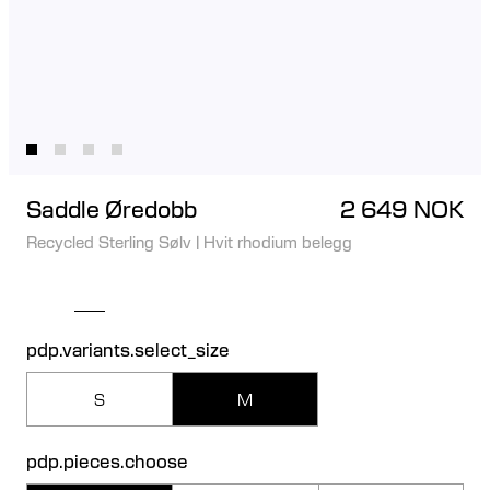
Saddle Øredobb
2 649 NOK
Recycled Sterling Sølv
|
Hvit rhodium belegg
pdp.variants.select_size
S
M
pdp.pieces.choose