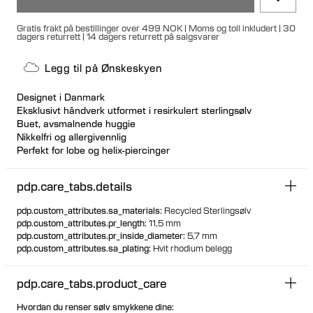
Gratis frakt på bestillinger over 499 NOK | Moms og toll inkludert | 30
dagers returrett | 14 dagers returrett på salgsvarer
Legg til på Ønskeskyen
Designet i Danmark
Eksklusivt håndverk utformet i resirkulert sterlingsølv
Buet, avsmalnende huggie
Nikkelfri og allergivennlig
Perfekt for lobe og helix-piercinger
Kan brukes om hverandre på både venstre og høyre øre
pdp.care_tabs.details
pdp.custom_attributes.sa_materials
:
Recycled Sterlingsølv
pdp.custom_attributes.pr_length
:
11,5 mm
pdp.custom_attributes.pr_inside_diameter
:
5,7 mm
pdp.custom_attributes.sa_plating
:
Hvit rhodium belegg
pdp.care_tabs.product_care
Hvordan du renser sølv smykkene dine: