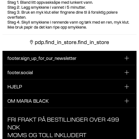
Steg 1. Bland litt oppvasksåpe med lunkent vann.
Steg 2. Legg smykkene i vannet i 5 minutter.
Steg 3. Bruk en myk klut eller fingrene dine til å forsiktig polere
overflaten.
Steg 4. Skyll smykkene i rennende vann og tørk med en ren, myk klut.
Ikke bruk papir da det kan ripe opp smykkene.
pdp.find_in_store.find_in_store
footer.sign_up_for_our_newsletter
footer.social
Type i din søgning:
INSTAGRAM
HJELP
Registrer deg for vårt nyhetsbrev og bli den første som blir
FACEBOOK
oppdatert om nye dråper, kampanjer og andre spennende
KUNDESERVICE & KONTAKT
OM MARIA BLACK
nyheter fra Maria Black.
TIKTOK
RETUR & OMBYTNING
OM MARIA BLACK
FRI FRAKT PÅ BESTILLINGER OVER 499
LEVERING
ANSVAR & MATERIALER
NOK
RETNINGSLINJER FOR PERSONVERN
MOMS OG TOLL INKLUDERT
BUTIKKER