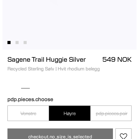
Sagene Trail Huggie Silver
549 NOK
Recycled Sterling Sølv
|
Hvit rhodium belegg
pdp.pieces.choose
Venstre
Høyre
pdp.pieces.pair
checkout.no_size_is_selected