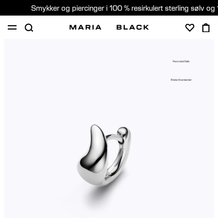
Smykker og piercinger i 100 % resirkulert sterling sølv og 
SHOP
PIERCING
GAVER
OM
Recycled Sølv
PIERCING KONSULTASJON
Etiske Standarder
Norway (Norsk)