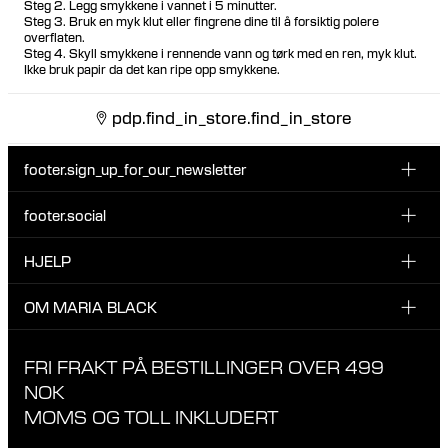
Steg 2. Legg smykkene i vannet i 5 minutter.
Steg 3. Bruk en myk klut eller fingrene dine til å forsiktig polere
overflaten.
Steg 4. Skyll smykkene i rennende vann og tørk med en ren, myk klut.
Ikke bruk papir da det kan ripe opp smykkene.
pdp.find_in_store.find_in_store
footer.sign_up_for_our_newsletter
footer.social
Type i din søgning:
INSTAGRAM
HJELP
Registrer deg for vårt nyhetsbrev og bli den første som blir
FACEBOOK
oppdatert om nye dråper, kampanjer og andre spennende
KUNDESERVICE & KONTAKT
OM MARIA BLACK
nyheter fra Maria Black.
TIKTOK
RETUR & OMBYTNING
OM MARIA BLACK
FRI FRAKT PÅ BESTILLINGER OVER 499
LEVERING
ANSVAR & MATERIALER
NOK
RETNINGSLINJER FOR PERSONVERN
MOMS OG TOLL INKLUDERT
BUTIKKER