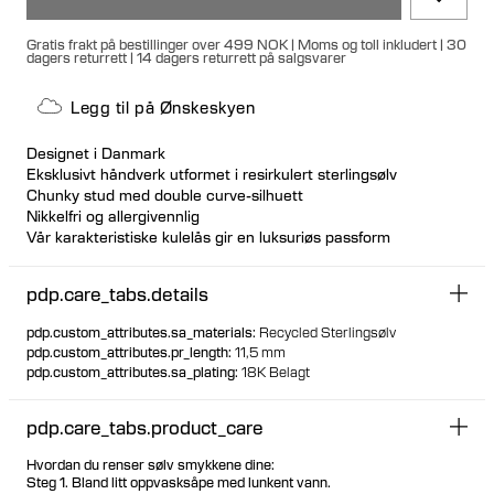
Gratis frakt på bestillinger over 499 NOK | Moms og toll inkludert | 30
dagers returrett | 14 dagers returrett på salgsvarer
Legg til på Ønskeskyen
Designet i Danmark
Eksklusivt håndverk utformet i resirkulert sterlingsølv
Chunky stud med double curve-silhuett
Nikkelfri og allergivennlig
Vår karakteristiske kulelås gir en luksuriøs passform
Kan brukes på både venstre og høyre øre
pdp.care_tabs.details
pdp.custom_attributes.sa_materials
:
Recycled Sterlingsølv
pdp.custom_attributes.pr_length
:
11,5 mm
pdp.custom_attributes.sa_plating
:
18K Belagt
pdp.care_tabs.product_care
Hvordan du renser sølv smykkene dine:
Steg 1. Bland litt oppvasksåpe med lunkent vann.