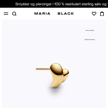
Smykker og piercinger i 100 % resirkulert sterling sølv og 
SHOP
PIERCING
GAVER
OM
Recycled Sølv
PIERCING KONSULTASJON
Etiske Standarder
Norway (Norsk)