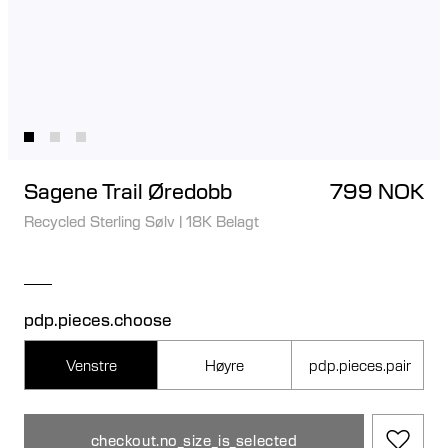
Sagene Trail Øredobb
799 NOK
Recycled Sterling Sølv
|
18K Belagt
pdp.pieces.choose
Venstre
Høyre
pdp.pieces.pair
checkout.no_size_is_selected