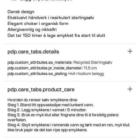
Dansk design
Eksklusivt håndverk i resirkulert sterlingsølv
Elegant choker i organisk form
Allergivennlig og nikkelfri
Det tar 150 timer å lage smykket fra start til slutt
Produksjonen involverer ti dyktige håndverkere og fire
høyteknologiske teknikker
pdp.care_tabs.details
Simpelt og hulformet design
Hengsel med klikklukking
pdp.custom_attributes.sa_materials
:
Recycled Sterlingsølv
pdp.custom_attributes.pr_inside_diameter
:
11,5 cm
pdp.custom_attributes.sa_plating
:
Hvit rhodium belegg
pdp.care_tabs.product_care
Hvordan du renser sølv smykkene dine:
Steg 1. Bland litt oppvasksåpe med lunkent vann.
Steg 2. Legg smykkene i vannet i 5 minutter.
Steg 3. Bruk en myk klut eller fingrene dine til å forsiktig polere
overflaten.
Steg 4. Skyll smykkene i rennende vann og tørk med en ren, myk klut.
Ikke bruk papir da det kan ripe opp smykkene.