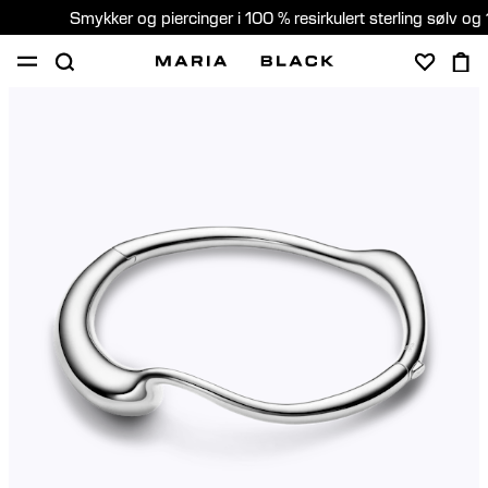
Smykker og piercinger i 100 % resirkulert sterling sølv og 
SHOP
PIERCING
GAVER
OM
PIERCING KONSULTASJON
Norway (Norsk)