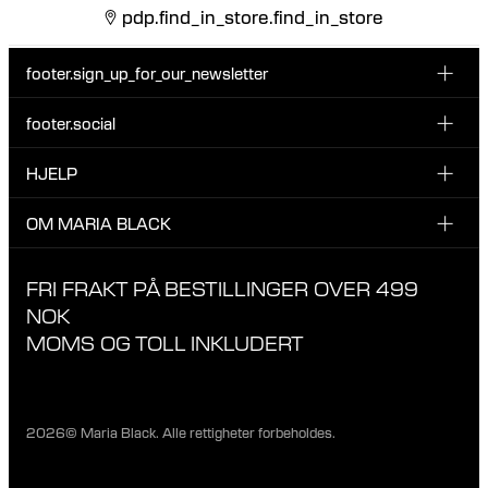
pdp.find_in_store.find_in_store
footer.sign_up_for_our_newsletter
footer.social
Type i din søgning:
INSTAGRAM
HJELP
Registrer deg for vårt nyhetsbrev og bli den første som blir
FACEBOOK
oppdatert om nye dråper, kampanjer og andre spennende
KUNDESERVICE & KONTAKT
OM MARIA BLACK
nyheter fra Maria Black.
TIKTOK
RETUR & OMBYTNING
OM MARIA BLACK
FRI FRAKT PÅ BESTILLINGER OVER 499
LEVERING
ANSVAR & MATERIALER
NOK
RETNINGSLINJER FOR PERSONVERN
MOMS OG TOLL INKLUDERT
BUTIKKER
KARRIERE
2026© Maria Black. Alle rettigheter forbeholdes.