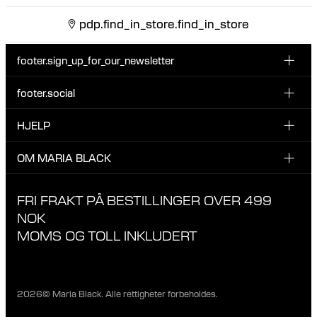
pdp.find_in_store.find_in_store
footer.sign_up_for_our_newsletter
footer.social
Type i din søgning:
INSTAGRAM
HJELP
Registrer deg for vårt nyhetsbrev og bli den første som blir
FACEBOOK
oppdatert om nye dråper, kampanjer og andre spennende
KUNDESERVICE & KONTAKT
OM MARIA BLACK
nyheter fra Maria Black.
TIKTOK
RETUR & OMBYTNING
OM MARIA BLACK
FRI FRAKT PÅ BESTILLINGER OVER 499
LEVERING
ANSVAR & MATERIALER
NOK
RETNINGSLINJER FOR PERSONVERN
MOMS OG TOLL INKLUDERT
BUTIKKER
KARRIERE
2026© Maria Black. Alle rettigheter forbeholdes.