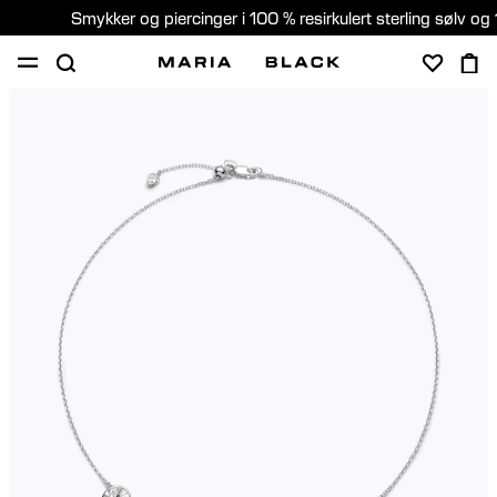
Smykker og piercinger i 100 % resirkulert sterling sølv og 
SHOP
PIERCING
GAVER
OM
PIERCING KONSULTASJON
Norway (Norsk)