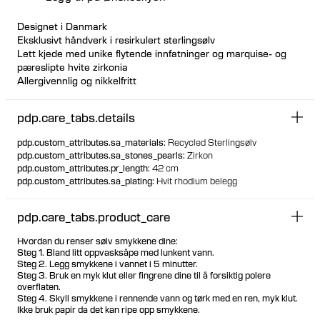
Designet i Danmark
Eksklusivt håndverk i resirkulert sterlingsølv
Lett kjede med unike flytende innfatninger og marquise- og
pæreslipte hvite zirkonia
Allergivennlig og nikkelfritt
Perfekt for lag-på-lag-styling med andre halskjeder
Justerbar lengde
pdp.care_tabs.details
Lengden er 42 cm
pdp.custom_attributes.sa_materials
:
Recycled Sterlingsølv
pdp.custom_attributes.sa_stones_pearls
:
Zirkon
pdp.custom_attributes.pr_length
:
42 cm
pdp.custom_attributes.sa_plating
:
Hvit rhodium belegg
pdp.care_tabs.product_care
Hvordan du renser sølv smykkene dine:
Steg 1. Bland litt oppvasksåpe med lunkent vann.
Steg 2. Legg smykkene i vannet i 5 minutter.
Steg 3. Bruk en myk klut eller fingrene dine til å forsiktig polere
overflaten.
Steg 4. Skyll smykkene i rennende vann og tørk med en ren, myk klut.
Ikke bruk papir da det kan ripe opp smykkene.