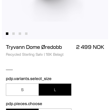
Tryvann Dome Øredobb
2 499 NOK
Recycled Sterling Sølv
|
18K Belagt
pdp.variants.select_size
S
L
pdp.pieces.choose