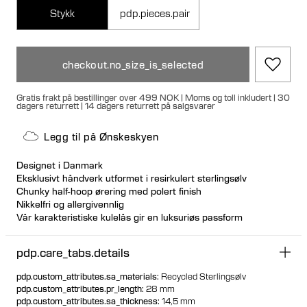
Stykk
pdp.pieces.pair
checkout.no_size_is_selected
Gratis frakt på bestillinger over 499 NOK | Moms og toll inkludert | 30
dagers returrett | 14 dagers returrett på salgsvarer
Legg til på Ønskeskyen
Designet i Danmark
Eksklusivt håndverk utformet i resirkulert sterlingsølv
Chunky half-hoop ørering med polert finish
Nikkelfri og allergivennlig
Vår karakteristiske kulelås gir en luksuriøs passform
Hulformet design for lett bruk
Kan styles både bak og foran
pdp.care_tabs.details
pdp.custom_attributes.sa_materials
:
Recycled Sterlingsølv
pdp.custom_attributes.pr_length
:
28 mm
pdp.custom_attributes.sa_thickness
:
14,5 mm