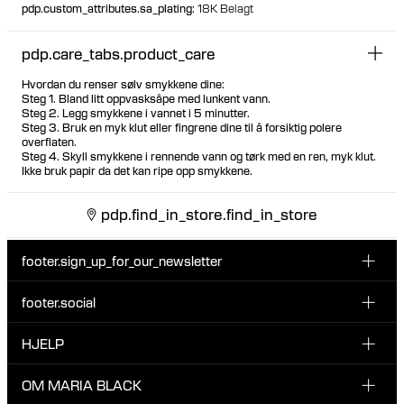
pdp.custom_attributes.sa_plating
:
18K Belagt
pdp.care_tabs.product_care
Hvordan du renser sølv smykkene dine:
Steg 1. Bland litt oppvasksåpe med lunkent vann.
Steg 2. Legg smykkene i vannet i 5 minutter.
Steg 3. Bruk en myk klut eller fingrene dine til å forsiktig polere
overflaten.
Steg 4. Skyll smykkene i rennende vann og tørk med en ren, myk klut.
Ikke bruk papir da det kan ripe opp smykkene.
pdp.find_in_store.find_in_store
footer.sign_up_for_our_newsletter
footer.social
Type i din søgning:
INSTAGRAM
HJELP
Registrer deg for vårt nyhetsbrev og bli den første som blir
FACEBOOK
oppdatert om nye dråper, kampanjer og andre spennende
KUNDESERVICE & KONTAKT
OM MARIA BLACK
nyheter fra Maria Black.
TIKTOK