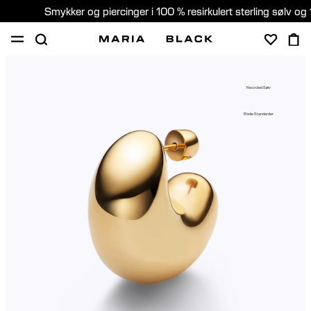
Smykker og piercinger i 100 % resirkulert sterling sølv og 
SHOP
PIERCING
GAVER
OM
Recycled Sølv
PIERCING KONSULTASJON
Etiske Standarder
Norway (Norsk)