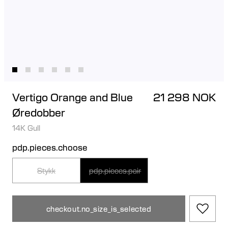
Vertigo Orange and Blue
21 298 NOK
Øredobber
14K Gull
pdp.pieces.choose
Stykk
pdp.pieces.pair
checkout.no_size_is_selected