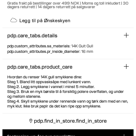
Gratis frakt på bestillinger over 499 NOK | Moms og toll inkludert | 30
dagers returrett | 14 dagers returrett på salgsvarer
Legg til på Ønskeskyen
pdp.care_tabs.details
pdp.custom_attributes.sa_materials
:
14K Gult Gull
pdp.custom_attributes.pr_inside_diameter
:
16 mm
pdp.care_tabs.product_care
Hvordan du renser 14K gull smykkene dine:
Steg 1. Bland litt oppvasksåpe med lunkent vann.
Steg 2. Legg smykkene i vannet i minst 5 minutter.
Steg 3. Bruk en myk børste til å forsiktig polere overflaten, og under
og mellom stenene.
Steg 4. Skyll smykkene under rennende vann og tørk dem med en ren,
myk klut. Ikke bruk papir da det kan ripe opp smykkene.
pdp.find_in_store.find_in_store