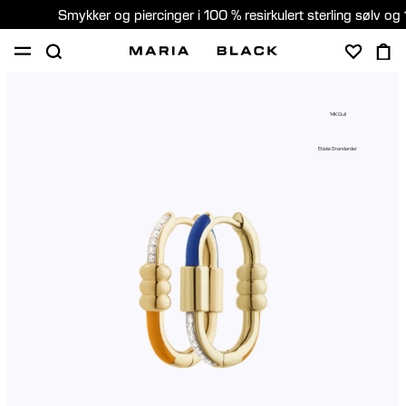
Smykker og piercinger i 100 % resirkulert sterling sølv og 
SHOP
PIERCING
GAVER
OM
14K Gull
PIERCING KONSULTASJON
Etiske Standarder
Norway (Norsk)