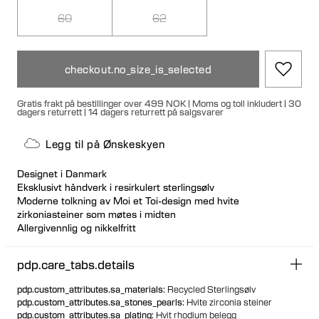
60
62
checkout.no_size_is_selected
Gratis frakt på bestillinger over 499 NOK | Moms og toll inkludert | 30
dagers returrett | 14 dagers returrett på salgsvarer
Legg til på Ønskeskyen
Designet i Danmark
Eksklusivt håndverk i resirkulert sterlingsølv
Moderne tolkning av Moi et Toi-design med hvite
zirkoniasteiner som møtes i midten
Allergivennlig og nikkelfritt
Symboliserer forening av to
pdp.care_tabs.details
pdp.custom_attributes.sa_materials
:
Recycled Sterlingsølv
pdp.custom_attributes.sa_stones_pearls
:
Hvite zirconia steiner
pdp.custom_attributes.sa_plating
:
Hvit rhodium belegg