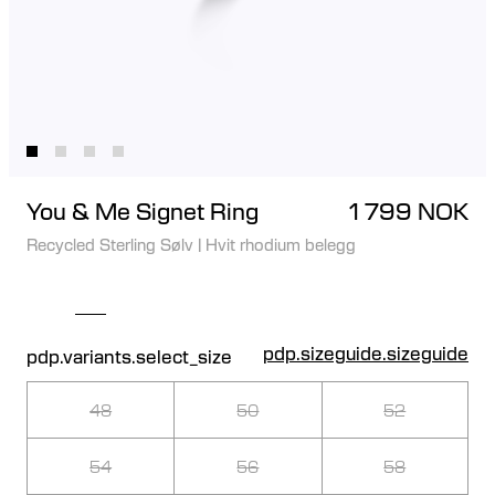
You & Me Signet Ring
1 799 NOK
Recycled Sterling Sølv
|
Hvit rhodium belegg
pdp.sizeguide.sizeguide
pdp.variants.select_size
48
50
52
54
56
58