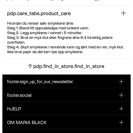
pdp.care_tabs.product_care
Hvordan du renser sølv smykkene dine:
Steg 1. Bland litt oppvasksåpe med lunkent vann.
Steg 2. Legg smykkene i vannet i 5 minutter.
Steg 3. Bruk en myk klut eller fingrene dine til å forsiktig polere
overflaten.
Steg 4. Skyll smykkene i rennende vann og tørk med en ren, myk klut.
Ikke bruk papir da det kan ripe opp smykkene.
pdp.find_in_store.find_in_store
footer.sign_up_for_our_newsletter
footer.social
Type i din søgning:
INSTAGRAM
HJELP
Registrer deg for vårt nyhetsbrev og bli den første som blir
FACEBOOK
oppdatert om nye dråper, kampanjer og andre spennende
KUNDESERVICE & KONTAKT
OM MARIA BLACK
nyheter fra Maria Black.
TIKTOK
RETUR & OMBYTNING