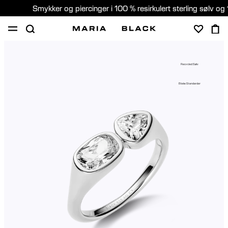
Smykker og piercinger i 100 % resirkulert sterling sølv og 
SHOP
PIERCING
GAVER
OM
Recycled Sølv
PIERCING KONSULTASJON
Etiske Standarder
Norway (Norsk)