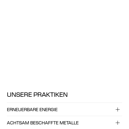
UNSERE PRAKTIKEN
ERNEUERBARE ENERGIE
ACHTSAM BESCHAFFTE METALLE
Unser langjähriger Partner in Jaipur, Indien, nutzt 70 %