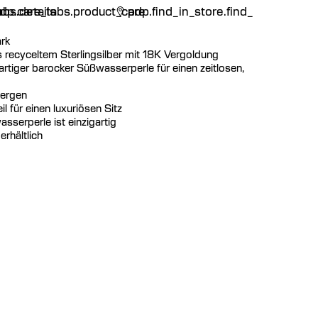
n
bs.details
dp.care_tabs.product_care
pdp.find_in_store.find_in_store
rk
s recyceltem Sterlingsilber mit 18K Vergoldung
artiger barocker Süßwasserperle für einen zeitlosen,
lergen
l für einen luxuriösen Sitz
asserperle ist einzigartig
erhältlich