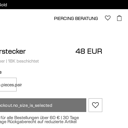
Gold
PIERCING BERATUNG
stecker
48 EUR
ber
|
18K beschichtet
e
.pieces.pair
ckout.no_size_is_selected
für alle Bestellungen über 60 € | 30 Tage
age Rückgaberecht auf reduzierte Artikel