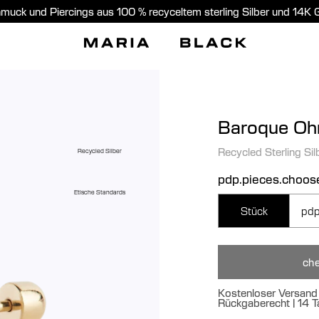
muck und Piercings aus 100 % recyceltem sterling Silber und 14K 
Baroque Ohr
Recycled Sterling Sil
Recycled Silber
pdp.pieces.choos
Etische Standards
Stück
pdp
che
Kostenloser Versand 
Rückgaberecht | 14 T