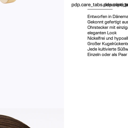
pdp.care_tabs.descriptio
pdp.care_ta
p
Entworfen in Dänema
Gekonnt gefertigt au
Ohrstecker mit einzig
eleganten Look
Nickelfrei und hypoal
Großer Kugelrückentei
Jede kultivierte Süßw
Einzeln oder als Paar 