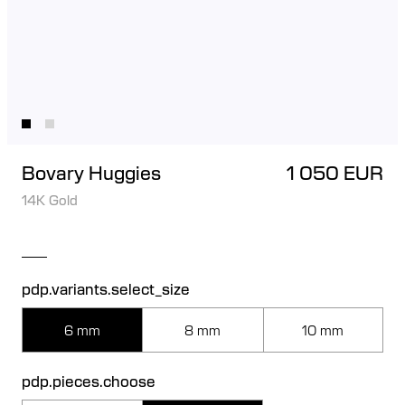
Bovary Huggies
1 050 EUR
14K Gold
pdp.variants.select_size
6 mm
8 mm
10 mm
pdp.pieces.choose