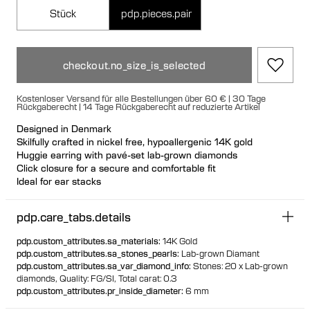
Stück
pdp.pieces.pair
checkout.no_size_is_selected
Kostenloser Versand für alle Bestellungen über 60 € | 30 Tage
Rückgaberecht | 14 Tage Rückgaberecht auf reduzierte Artikel
Designed in Denmark
Skilfully crafted in nickel free, hypoallergenic 14K gold
Huggie earring with pavé-set lab-grown diamonds
Click closure for a secure and comfortable fit
Ideal for ear stacks
Available individually or as a pair
100% recycled gold
pdp.care_tabs.details
pdp.custom_attributes.sa_materials
:
14K Gold
pdp.custom_attributes.sa_stones_pearls
:
Lab-grown Diamant
pdp.custom_attributes.sa_var_diamond_info
:
Stones: 20 x Lab-grown
diamonds,
Quality: FG/SI,
Total carat: 0.3
pdp.custom_attributes.pr_inside_diameter
:
6 mm