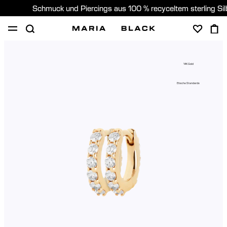
Schmuck und Piercings aus 100 % recyceltem sterling Si
SHOP
PIERCING
GESCHENKE
ÜBER
14K Gold
PIERCING BERATUNG
Etische Standards
Germany (Deutsch)