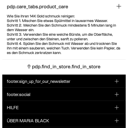
pdp.care_tabs.product_care
Wie Sie ihren 14K Gold schmuck reinigen:
Schritt 1. Mischen Sie etwas Spülmittel in lauwarmes Wasser.
Schritt 2. Weichen Sie den Schmuck mindestens 5 Minuten lang in
dem Wasser ein.
Schritt 3. Verwenden Sie eine weiche Bürste, um die Oberfläche,
unter und zwischen den Steinen, sanft zu polieren.
Schritt 4. Spülen Sie den Schmuck mit Wasser ab und trocknen Sie
ihn mit einem sauberen, weichen Tuch. Verwenden Sie kein Papier, da
es den Schmuck zerkratzen kann.
pdp.find_in_store.find_in_store
footer.sign_up_for_our_newsletter
footer.social
E-Mail hier eingeben
INSTAGRAM
HILFE
Melde dich für unseren Newsletter an und erhalte 10 %
FACEBOOK
Rabatt auf deine nächste Bestellung.
KUNDENSERVICE & KONTAKT
ÜBER MARIA BLACK
Ich habe die Datenschutzbestimmungen gelesen und bin damit
TIKTOK