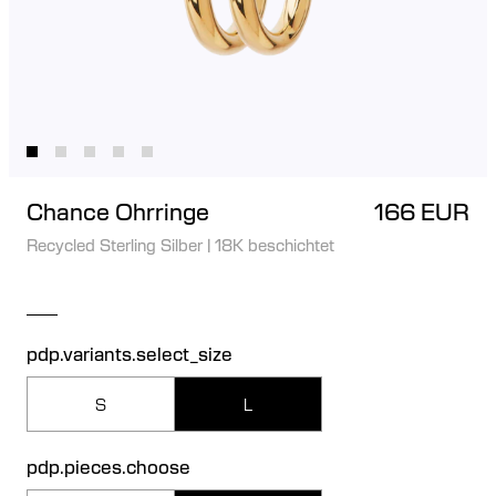
Chance Ohrringe
166 EUR
Recycled Sterling Silber
|
18K beschichtet
pdp.variants.select_size
S
L
pdp.pieces.choose