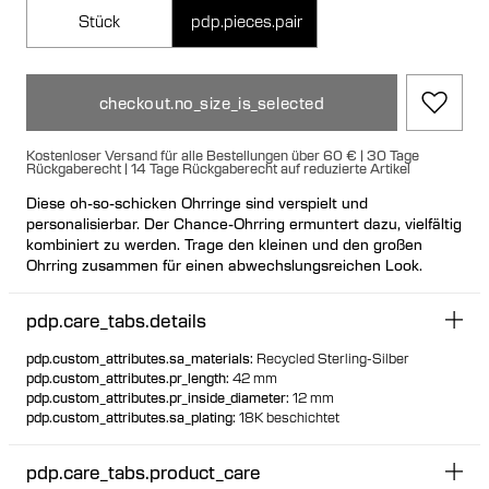
Stück
pdp.pieces.pair
checkout.no_size_is_selected
Kostenloser Versand für alle Bestellungen über 60 € | 30 Tage
Rückgaberecht | 14 Tage Rückgaberecht auf reduzierte Artikel
Diese oh-so-schicken Ohrringe sind verspielt und
personalisierbar. Der Chance-Ohrring ermuntert dazu, vielfältig
kombiniert zu werden. Trage den kleinen und den großen
Ohrring zusammen für einen abwechslungsreichen Look.
pdp.care_tabs.details
pdp.custom_attributes.sa_materials
:
Recycled Sterling-Silber
pdp.custom_attributes.pr_length
:
42 mm
pdp.custom_attributes.pr_inside_diameter
:
12 mm
pdp.custom_attributes.sa_plating
:
18K beschichtet
pdp.care_tabs.product_care