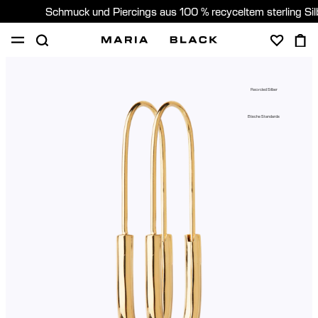
Schmuck und Piercings aus 100 % recyceltem sterling Si
SHOP
PIERCING
GESCHENKE
ÜBER
Recycled Silber
PIERCING BERATUNG
Etische Standards
Germany (Deutsch)