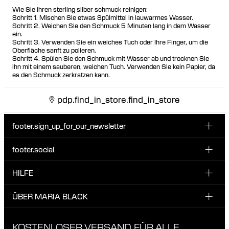
Wie Sie ihren sterling silber schmuck reinigen:
Schritt 1. Mischen Sie etwas Spülmittel in lauwarmes Wasser.
Schritt 2. Weichen Sie den Schmuck 5 Minuten lang in dem Wasser
ein.
Schritt 3. Verwenden Sie ein weiches Tuch oder Ihre Finger, um die
Oberfläche sanft zu polieren.
Schritt 4. Spülen Sie den Schmuck mit Wasser ab und trocknen Sie
ihn mit einem sauberen, weichen Tuch. Verwenden Sie kein Papier, da
es den Schmuck zerkratzen kann.
pdp.find_in_store.find_in_store
footer.sign_up_for_our_newsletter
footer.social
E-Mail hier eingeben
INSTAGRAM
HILFE
Melde dich für unseren Newsletter an und erhalte 10 %
FACEBOOK
Rabatt auf deine nächste Bestellung.
KUNDENSERVICE & KONTAKT
ÜBER MARIA BLACK
Ich habe die Datenschutzbestimmungen gelesen und bin damit
TIKTOK
LIEFERUNG
einverstanden.
ÜBER MARIA BLACK
KOSTENLOSER VERSAND FÜR ALLE