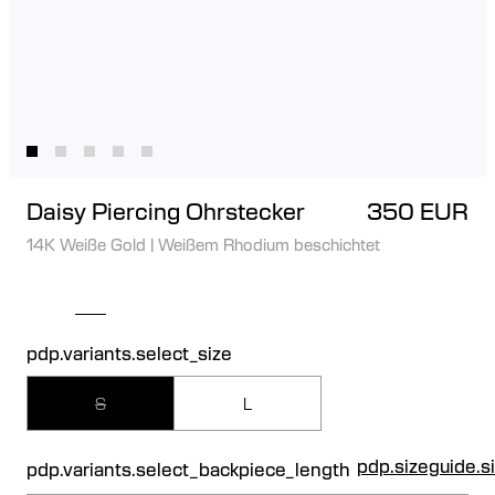
Daisy Piercing Ohrstecker
350 EUR
14K Weiße Gold
|
Weißem Rhodium beschichtet
pdp.variants.select_size
S
L
pdp.sizeguide.s
pdp.variants.select_backpiece_length