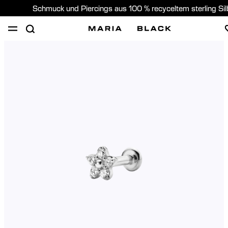
Schmuck und Piercings aus 100 % recyceltem sterling Si
SHOP
PIERCING
GESCHENKE
ÜBER
PIERCING BERATUNG
Germany (Deutsch)