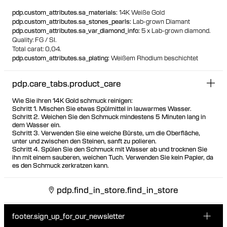
Besuchen Sie eines unserer Piercing-Studios, um sich mit
pdp.custom_attributes.sa_materials
:
14K Weiße Gold
diesem Design piercen zu lassen
pdp.custom_attributes.sa_stones_pearls
:
Lab-grown Diamant
Geeignet für die meisten Ohrpiercing-Positionen
pdp.custom_attributes.sa_var_diamond_info
:
5 x Lab-grown diamond.
100% recyceltes Gold
Quality: FG / SI.
Total carat: 0,04.
pdp.custom_attributes.sa_plating
:
Weißem Rhodium beschichtet
pdp.care_tabs.product_care
Wie Sie ihren 14K Gold schmuck reinigen:
Schritt 1. Mischen Sie etwas Spülmittel in lauwarmes Wasser.
Schritt 2. Weichen Sie den Schmuck mindestens 5 Minuten lang in
dem Wasser ein.
Schritt 3. Verwenden Sie eine weiche Bürste, um die Oberfläche,
unter und zwischen den Steinen, sanft zu polieren.
Schritt 4. Spülen Sie den Schmuck mit Wasser ab und trocknen Sie
ihn mit einem sauberen, weichen Tuch. Verwenden Sie kein Papier, da
es den Schmuck zerkratzen kann.
pdp.find_in_store.find_in_store
footer.sign_up_for_our_newsletter