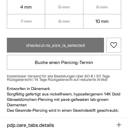
4 mm
5 mm
6 mm
7 mm
8 mm
10 mm
checkout.no_size_is_selected
Buche einen Piercing-Termin
Kostenloser Versand für alle Bestellungen über 60 € | 30 Tage
Rückgaberecht | 14 Tage Rückgaberecht auf reduzierte Artikel
Entworfen in Dänemark
Sorgfältig gefertigt aus nickelfreiem, hypoallergenem 14K Gold
Gänseblümchen-Piercing mit pavé-gefassten lab-grown
Diamanten
Das Gewinde-Piercing wird in einen Gewindestift geschraubt,
der von hinten durch das Ohr eingeführt wird. Der
Gewindestift hat eine hygienische und bequeme flache
pdp.care_tabs.details
Scheibe