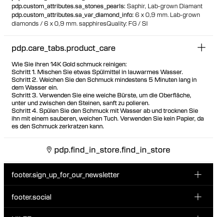
pdp.custom_attributes.sa_stones_pearls
:
Saphir
Lab-grown Diamant
pdp.custom_attributes.sa_var_diamond_info
:
6 x 0,9 mm. Lab-grown
diamonds / 6 x 0,9 mm. sapphires
Quality: FG / SI
pdp.care_tabs.product_care
Wie Sie ihren 14K Gold schmuck reinigen:
Schritt 1. Mischen Sie etwas Spülmittel in lauwarmes Wasser.
Schritt 2. Weichen Sie den Schmuck mindestens 5 Minuten lang in
dem Wasser ein.
Schritt 3. Verwenden Sie eine weiche Bürste, um die Oberfläche,
unter und zwischen den Steinen, sanft zu polieren.
Schritt 4. Spülen Sie den Schmuck mit Wasser ab und trocknen Sie
ihn mit einem sauberen, weichen Tuch. Verwenden Sie kein Papier, da
es den Schmuck zerkratzen kann.
pdp.find_in_store.find_in_store
footer.sign_up_for_our_newsletter
footer.social
E-Mail hier eingeben
INSTAGRAM