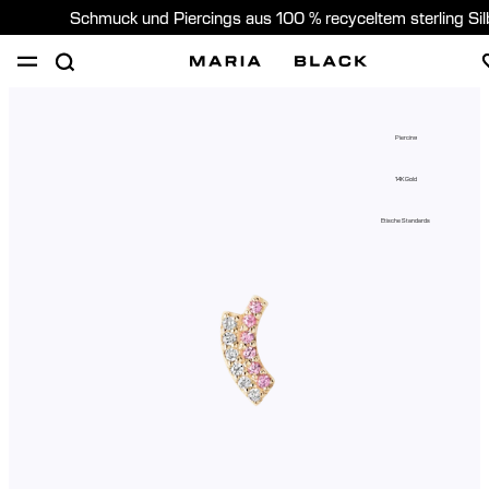
Schmuck und Piercings aus 100 % recyceltem sterling Si
SHOP
PIERCING
GESCHENKE
ÜBER
Piercing
PIERCING BERATUNG
14K Gold
Germany (Deutsch)
Etische Standards