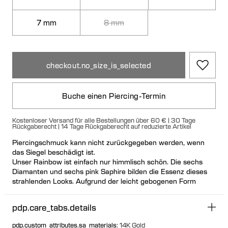
7 mm
8 mm
checkout.no_size_is_selected
Buche einen Piercing-Termin
Kostenloser Versand für alle Bestellungen über 60 € | 30 Tage
Rückgaberecht | 14 Tage Rückgaberecht auf reduzierte Artikel
Piercingschmuck kann nicht zurückgegeben werden, wenn
das Siegel beschädigt ist.
Unser Rainbow ist einfach nur himmlisch schön. Die sechs
Diamanten und sechs pink Saphire bilden die Essenz dieses
strahlenden Looks. Aufgrund der leicht gebogenen Form
eignet sich unser Rainbow ausgezeichnet zum Helix- und
Inner-Conch-Piercing.
pdp.care_tabs.details
Lesen Sie mehr über
Maria Black Piercing
pdp.custom_attributes.sa_materials
:
14K Gold