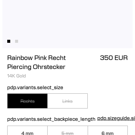
Rainbow Pink Recht
350 EUR
Piercing Ohrstecker
14K Gold
pdp.variants.select_size
Rechts
Links
pdp.sizeguide.s
pdp.variants.select_backpiece_length
4 mm
5 mm
6 mm