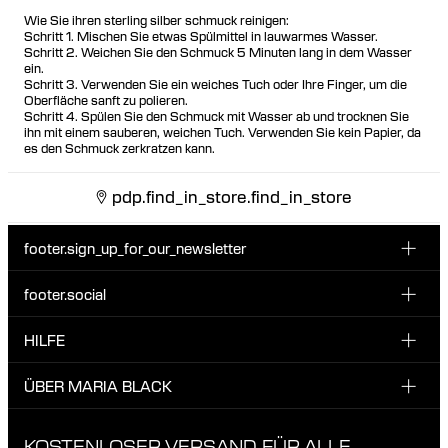
Wie Sie ihren sterling silber schmuck reinigen:
Schritt 1. Mischen Sie etwas Spülmittel in lauwarmes Wasser.
Schritt 2. Weichen Sie den Schmuck 5 Minuten lang in dem Wasser
ein.
Schritt 3. Verwenden Sie ein weiches Tuch oder Ihre Finger, um die
Oberfläche sanft zu polieren.
Schritt 4. Spülen Sie den Schmuck mit Wasser ab und trocknen Sie
ihn mit einem sauberen, weichen Tuch. Verwenden Sie kein Papier, da
es den Schmuck zerkratzen kann.
pdp.find_in_store.find_in_store
footer.sign_up_for_our_newsletter
footer.social
E-Mail hier eingeben
INSTAGRAM
HILFE
Melde dich für unseren Newsletter an und erhalte 10 %
FACEBOOK
Rabatt auf deine nächste Bestellung.
KUNDENSERVICE & KONTAKT
ÜBER MARIA BLACK
Ich habe die Datenschutzbestimmungen gelesen und bin damit
TIKTOK
LIEFERUNG
einverstanden.
ÜBER MARIA BLACK
KOSTENLOSER VERSAND FÜR ALLE