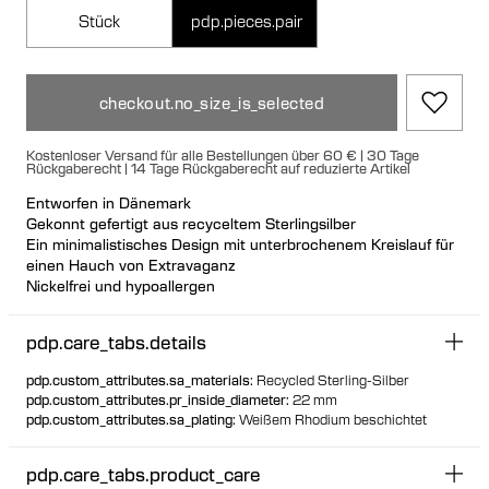
Stück
pdp.pieces.pair
checkout.no_size_is_selected
Kostenloser Versand für alle Bestellungen über 60 € | 30 Tage
Rückgaberecht | 14 Tage Rückgaberecht auf reduzierte Artikel
Entworfen in Dänemark
Gekonnt gefertigt aus recyceltem Sterlingsilber
Ein minimalistisches Design mit unterbrochenem Kreislauf für
einen Hauch von Extravaganz
Nickelfrei und hypoallergen
Kombinierbar mit anderen Ohrringen
Einzeln oder als Paar erhältlich
pdp.care_tabs.details
pdp.custom_attributes.sa_materials
:
Recycled Sterling-Silber
pdp.custom_attributes.pr_inside_diameter
:
22 mm
pdp.custom_attributes.sa_plating
:
Weißem Rhodium beschichtet
pdp.care_tabs.product_care