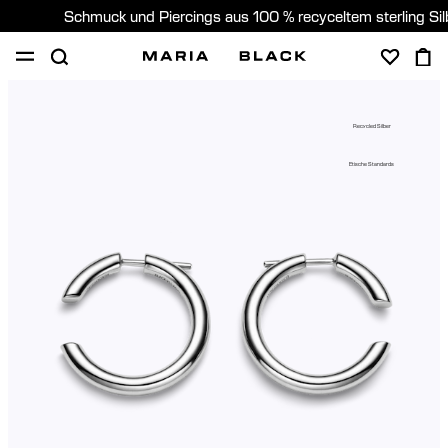
Schmuck und Piercings aus 100 % recyceltem sterling Si
SHOP
PIERCING
GESCHENKE
ÜBER
Recycled Silber
PIERCING BERATUNG
Etische Standards
Germany (Deutsch)