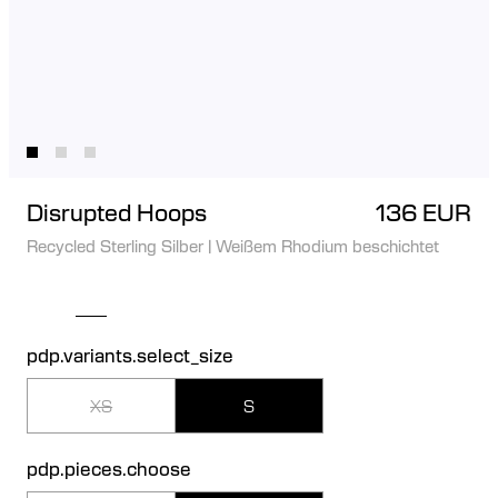
Disrupted Hoops
136 EUR
Recycled Sterling Silber
|
Weißem Rhodium beschichtet
pdp.variants.select_size
XS
S
pdp.pieces.choose