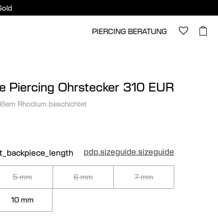
Gold
PIERCING BERATUNG
 Piercing Ohrstecker
310 EUR
ißem Rhodium beschichtet
pdp.sizeguide.sizeguide
ct_backpiece_length
5 mm
6 mm
7 mm
10 mm