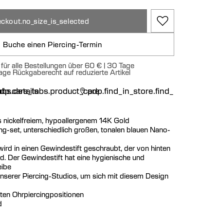
ckout.no_size_is_selected
Buche einen Piercing-Termin
für alle Bestellungen über 60 € | 30 Tage
age Rückgaberecht auf reduzierte Artikel
n
bs.details
dp.care_tabs.product_care
pdp.find_in_store.find_in_store
s nickelfreiem, hypoallergenem 14K Gold
ng-set, unterschiedlich großen, tonalen blauen Nano-
ird in einen Gewindestift geschraubt, der von hinten
rd. Der Gewindestift hat eine hygienische und
eibe
nserer Piercing-Studios, um sich mit diesem Design
sten Ohrpiercingpositionen
d