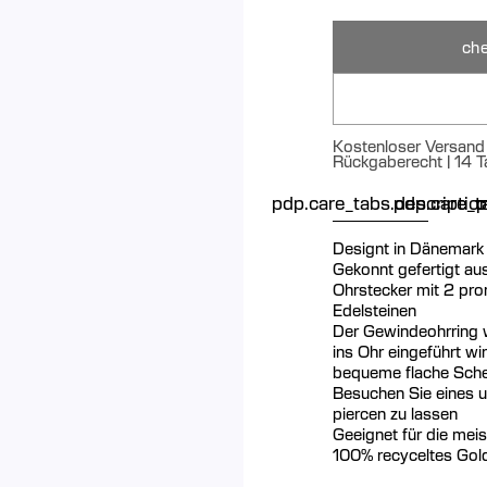
che
Kostenloser Versand 
Rückgaberecht | 14 T
pdp.care_tabs.descriptio
pdp.care_ta
p
Designt in Dänemark
Gekonnt gefertigt au
Ohrstecker mit 2 pro
Edelsteinen
Der Gewindeohrring w
ins Ohr eingeführt wi
bequeme flache Sch
Besuchen Sie eines u
piercen zu lassen
Geeignet für die mei
100% recyceltes Gol