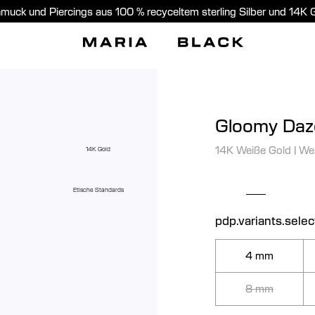
muck und Piercings aus 100 % recyceltem sterling Silber und 14K 
Gloomy Daze
14K Weiße Gold
|
We
14K Gold
Etische Standards
pdp.variants.sele
4 mm
8 mm